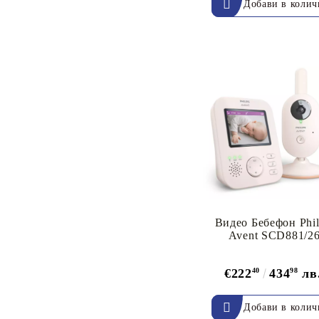
Migibi
ФЮТ
ПАН
Златното пате
ПУХ
Клевър Бук
Егмонт
Хермес
Depesche
Посоки
Робертино
Видео Бебефон Phil
Avent SCD881/2
€222
40
434
98
лв