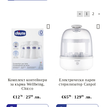
«
1
2
»
Комплект контейнери
Електрически парен
за кърма Wellbeing,
стерилизатор Canpol
Chicco
€12
78
25
00
лв.
€65
96
129
01
лв.