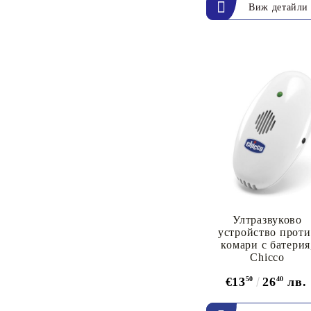
Maped
Виж детайли
PAPADOPOULOS
Disney
Dede
TechnoK toys
Mamia
B - MAX
Bebem Natural
КАРМЕЛА 2000
Hamanek
Queen's
Normal Clinic
Ултразвуково
Kodomo
устройство проти
Nutribén
комари с батерия
Chicco
JOTIS
Laboratorios BABÉ
€13
50
26
40
лв.
Bekley Organics