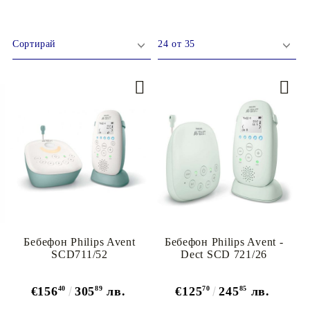
Перилни препарати
майки
ЕДИ ЗА
ДЕТСКИ ГЪРНЕТА
Омекотители
Препарати за съдове
И
ТЕКСТИЛ
ДЕТСКИ МЮСЛИТА
Бебефон Philips Avent
Бебефон Philips Avent -
SCD711/52
Dect SCD 721/26
€156
40
305
89
лв.
€125
70
245
85
лв.