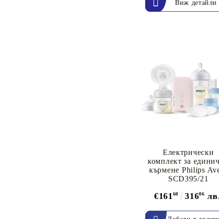
Виж детайли
Електрически
комплект за едини
кърмене Philips Av
SCD395/21
€161
60
316
06
лв