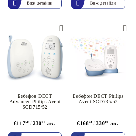
Виж детайли
Виж детайли
Бебефон DECT
Бебефон DECT Philips
Advanced Philips Avent
Avent SCD735/52
SCD715/52
€117
60
230
01
лв.
€168
73
330
01
лв.