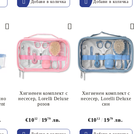
Хигиенен комплект с
Хигиенен комплект с
чно
несесер, Lorelli Deluxe
несесер, Lorelli Deluxe
ent
розов
син
.
€10
12
19
79
лв.
€10
12
19
79
лв.