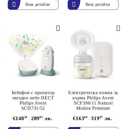
Виж детайли
Виж детайли
Бебефон с проектор
Eлектрическа помпа за
звездно небе DECT
кърма Philips Avent
Philips Avent
SCF396/11 Natural
SCD731/52
Motion Premium
€148
20
289
85
лв.
€163
60
319
97
лв.