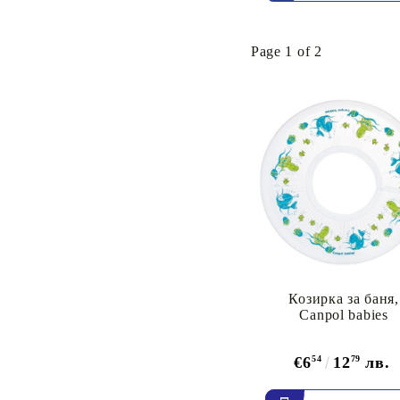
Page 1 of 2
Козирка за баня,
Canpol babies
€6
54
12
79
лв.