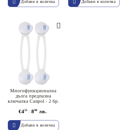
Многофункционална
дълга предпазна
ключалка Canpol - 2 бр.
€4
55
8
90
лв.