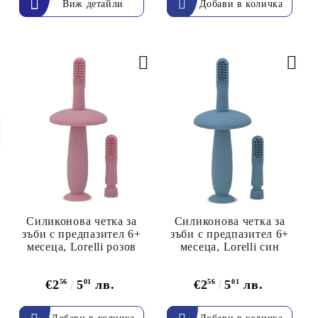
Виж детайли
Силиконова четка за
Силиконова четка за
зъби с предпазител 6+
зъби с предпазител 6+
месеца, Lorelli розов
месеца, Lorelli син
€2
56
5
01
лв.
€2
56
5
01
лв.