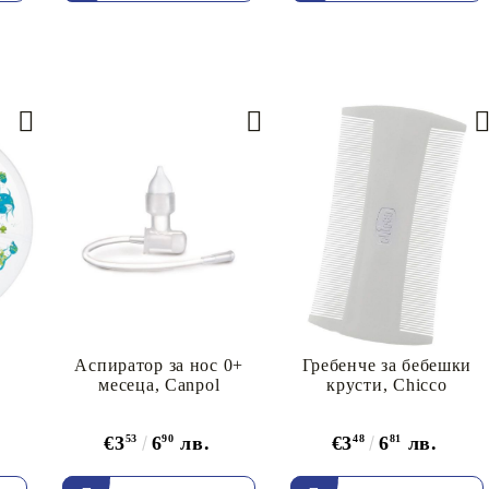
Аспиратор за нос 0+
Гребенче за бебешки
месеца, Canpol
крусти, Chicco
€3
53
6
90
лв.
€3
48
6
81
лв.