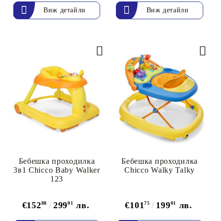
Виж детайли
Виж детайли
Бебешка проходилка
Бебешка проходилка
3в1 Chicco Baby Walker
Chicco Walky Talky
123
€152
88
299
01
лв.
€101
75
199
01
лв.