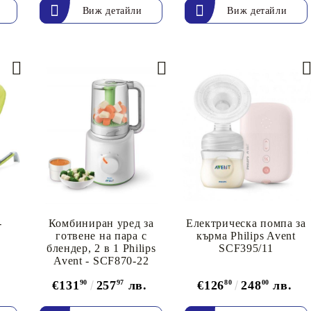
Виж детайли
Виж детайли
ощ
-
Комбиниран уред за
Eлектрическа помпа за
готвене на пара с
кърма Philips Avent
блендер, 2 в 1 Philips
SCF395/11
Avent - SCF870-22
€131
90
257
97
лв.
€126
80
248
00
лв.