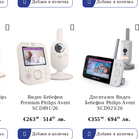
ips
Видео Бебефон
Дигитален Видео
6
Premium Philips Avent
Бебефон Philips Avent
SCD891/26
SCD923/26
.
€263
30
514
97
лв.
€355
30
694
91
лв.