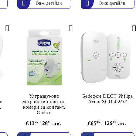
Виж детайли
Виж детайли
Ултразвуково
Бебефон DECT Philips
в
устройство против
Avent SCD502/52
,
комари за контакт,
Chicco
€13
75
26
89
лв.
€65
96
129
01
лв.