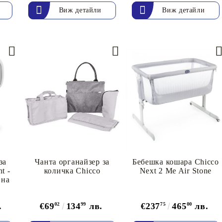
Виж детайли
Виж детайли
за
Чанта органайзер за
Бебешка кошара Chicco
t -
количка Chicco
Next 2 Me Air Stone
вна
.
€69
02
134
99
лв.
€237
75
465
00
лв.