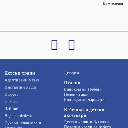
Виж всички
Детски храни
Десерти
Адаптирани млека
Пелени
Инстантни каши
Еднократни Пелени
Пелени гащи
Пюрета
Еднократни чаршафи
Сокове
Чайове
Бебешки и детски
аксесоари
Вода за бебета
Детски чаши и бутилки
Сухари, снаксове и
Полезни уреди за бебето