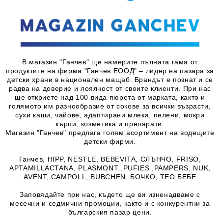
В магазин "Ганчев" ще намерите пълната гама от
продуктите на фирма "Ганчев ЕООД" – лидер на пазара за
детски храни в национален мащаб. Брандът е познат и се
радва на доверие и лоялност от своите клиенти. При нас
ще откриете над 100 вида пюрета от марката, както и
голямото им разнообразие от сокове за всички възрасти,
сухи каши, чайове, адаптирани млека, пелени, мокри
кърпи, козметика и препарати.
Магазин "Ганчев" предлага голям асортимент на водещите
детски фирми.
Ганчев, HIPP, NESTLE, BEBEVITA, СЛЪНЧО, FRISO,
APTAMILLACTANA, PLASMONT ,PUFIES ,PAMPERS, NUK,
AVENT, CAMPOLL, BUBCHEN, БОЧКО, ТЕО БЕБЕ
Заповядайте при нас, където ще ви изненадваме с
месечни и седмични промоции, както и с конкурентни за
българския пазар цени.