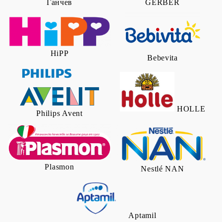
Ганчев
GERBER
HiPP
Bebevita
HOLLE
Philips Avent
Plasmon
Nestlé NAN
Aptamil