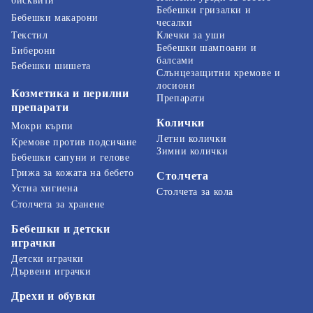
бисквити
Бебешки гризалки и
Бебешки макарони
чесалки
Текстил
Клечки за уши
Бебешки шампоани и
Биберони
балсами
Бебешки шишета
Слънцезащитни кремове и
лосиони
Козметика и перилни
Препарати
препарати
Колички
Мокри кърпи
Летни колички
Кремове против подсичане
Зимни колички
Бебешки сапуни и гелове
Грижа за кожата на бебето
Столчета
Устна хигиена
Столчета за кола
Столчета за хранене
Бебешки и детски
играчки
Детски играчки
Дървени играчки
Дрехи и обувки