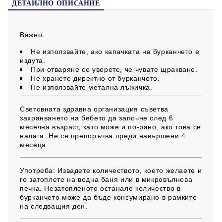
ДЕТАЙЛНО ОПИСАНИЕ
Не съдържа глутен!
Важно:
Не използвайте, ако капачката на бурканчето е
издута.
При отваряне се уверете, че чувате щракване.
Не хранете директно от бурканчето.
Не използвайте метална лъжичка.
Световната здравна организация съветва
захранването на бебето да започне след 6
месечна възраст, като може и по-рано, ако това се
налага. Не се препоръчва преди навършени 4
месеца.
Употреба:
Извадете количеството, което желаете и
го затоплете на водна баня или в микровълнова
печка. Незатопленото останало количество в
бурканчето може да бъде консумирано в рамките
на следващия ден.