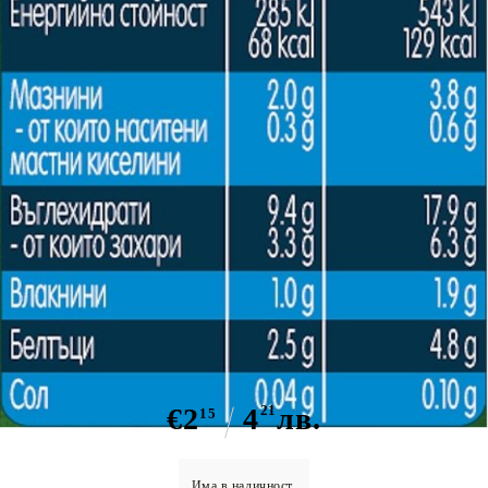
Пюре сладък картоф със
зеленчуци и пилешко месо Nestle
GERBER Organic - 10+ месеца, 190
гр.
€2
4
21
лв.
15
Има в наличност