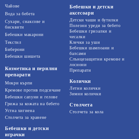
Чайове
Бебешки и детски
аксесоари
Вода за бебета
Детски чаши и бутилки
Сухари, снаксове и
Полезни уреди за бебето
бисквити
Бебешки гризалки и
Бебешки макарони
чесалки
Текстил
Клечки за уши
Бебешки шампоани и
Биберони
балсами
Бебешки шишета
Слънцезащитни кремове и
лосиони
Козметика и перилни
Препарати
препарати
Колички
Мокри кърпи
Летни колички
Кремове против подсичане
Зимни колички
Бебешки сапуни и гелове
Грижа за кожата на бебето
Столчета
Устна хигиена
Столчета за кола
Столчета за хранене
Бебешки и детски
играчки