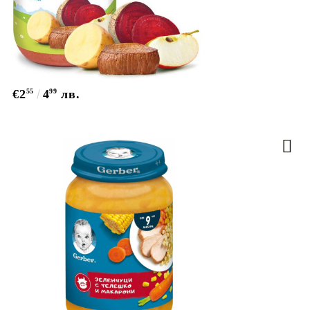
€2
55
4
99
лв.