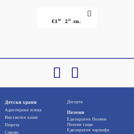
€1
18
2
31
лв.
Детски храни
Десерти
Адаптирани млека
Пелени
Инстантни каши
Еднократни Пелени
Пелени гащи
Пюрета
Еднократни чаршафи
Сокове