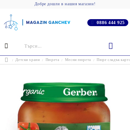
Добре дошли в нашия магазин!
0886 444 925
Детски храни
Пюрета
Месни пюрета
Пюре сладък карто