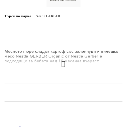
Търси по марка:
Nestlé GERBER
Месното пюре сладък картоф със зеленчуци и пилешко
месо Nestle GERBER Organic от Nestle Gerber е
подходящо за бебета над 10 месечна възраст.
Състав:
28% доматено пюре*
20% сладки картофи*
18% картофи*
вода (използвана при приготвянето)
8% пилешко месо*
5% червен пипер*
оризово брашно*
рапично нискоеруково масло*
0.6% магданоз*
*от биологично земеделие