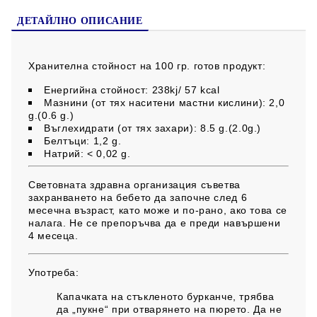
Без оцветители, стабилизатори и консерванти. Без
добавена сол.
ДЕТАЙЛНО ОПИСАНИЕ
Хранителна стойност на 100 гр. готов продукт:
Енергийна стойност: 238kj/ 57 kcal
Мазнини (от тях наситени мастни кислини): 2,0
g.(0.6 g.)
Въглехидрати (от тях захари): 8.5 g.(2.0g.)
Белтъци: 1,2 g.
Натрий: < 0,02 g.
Световната здравна организация съветва
захранването на бебето да започне след 6
месечна възраст, като може и по-рано, ако това се
налага. Не се препоръчва да е преди навършени
4 месеца.
Употреба:
Капачката на стъкленото бурканче, трябва
да „пукне“ при отварянето на пюрето. Да не