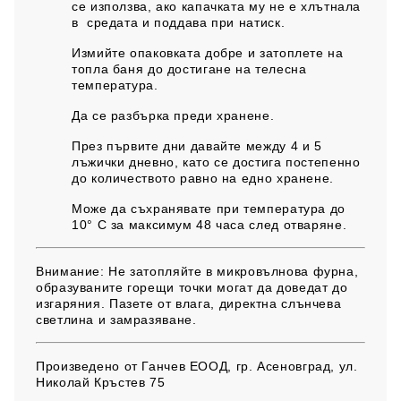
се използва, ако капачката му не е хлътнала
в средата и поддава при натиск.
Измийте опаковката добре и затоплете на
топла баня до достигане на телесна
температура.
Да се разбърка преди хранене.
През първите дни давайте между 4 и 5
лъжички дневно, като се достига постепенно
до количеството равно на едно хранене.
Може да съхранявате при температура до
10° С за максимум 48 часа след отваряне.
Внимание:
Не затопляйте в микровълнова фурна,
образуваните горещи точки могат да доведат до
изгаряния. Пазете от влага, директна слънчева
светлина и замразяване.
Произведено от
Ганчев ЕООД, гр. Асеновград, ул.
Николай Кръстев 75