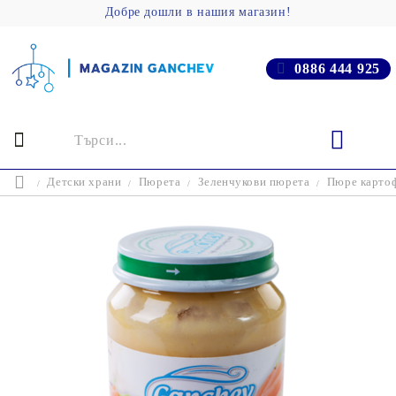
Добре дошли в нашия магазин!
0886 444 925
Детски храни
Пюрета
Зеленчукови пюрета
Пюре картофи