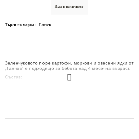
Има в наличност
Търси по марка:
Ганчев
Зеленчуковото пюре картофи, моркови и овесени ядки от
„Ганчев“ е подходящо за бебета над 4 месечна възраст.
Състав:
зеленчуци 31,6% (картофи, пюре от моркови)
овесени ядки 2,5%
обезмаслено сухо мляко 2%
царивично нишесте
слънчогледово олио
захар
витамин С
вода
Съдържа глутен!