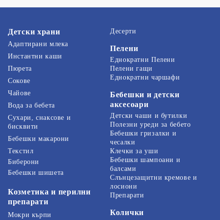
Детски храни
Десерти
Адаптирани млека
Пелени
Инстантни каши
Еднократни Пелени
Пелени гащи
Пюрета
Еднократни чаршафи
Сокове
Чайове
Бебешки и детски
аксесоари
Вода за бебета
Детски чаши и бутилки
Сухари, снаксове и
Полезни уреди за бебето
бисквити
Бебешки гризалки и
Бебешки макарони
чесалки
Текстил
Клечки за уши
Бебешки шампоани и
Биберони
балсами
Бебешки шишета
Слънцезащитни кремове и
лосиони
Козметика и перилни
Препарати
препарати
Колички
Мокри кърпи