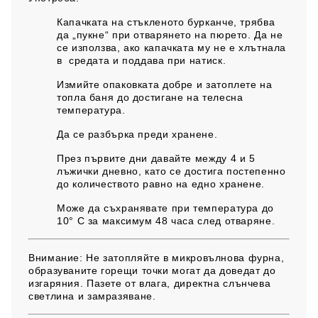
Капачката на стъкленото бурканче, трябва
да „пукне“ при отварянето на пюрето. Да не
се използва, ако капачката му не е хлътнала
в средата и поддава при натиск.
Измийте опаковката добре и затоплете на
топла баня до достигане на телесна
температура.
Да се разбърка преди хранене.
През първите дни давайте между 4 и 5
лъжички дневно, като се достига постепенно
до количеството равно на едно хранене.
Може да съхранявате при температура до
10° С за максимум 48 часа след отваряне.
Внимание:
Не затопляйте в микровълнова фурна,
образуваните горещи точки могат да доведат до
изгаряния. Пазете от влага, директна слънчева
светлина и замразяване.