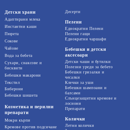
Детски храни
Десерти
Адаптирани млека
Пелени
Инстантни каши
Еднократни Пелени
Пелени гащи
Пюрета
Еднократни чаршафи
Сокове
Чайове
Бебешки и детски
аксесоари
Вода за бебета
Детски чаши и бутилки
Сухари, снаксове и
Полезни уреди за бебето
бисквити
Бебешки гризалки и
Бебешки макарони
чесалки
Текстил
Клечки за уши
Бебешки шампоани и
Биберони
балсами
Бебешки шишета
Слънцезащитни кремове и
лосиони
Козметика и перилни
Препарати
препарати
Колички
Мокри кърпи
Летни колички
Кремове против подсичане