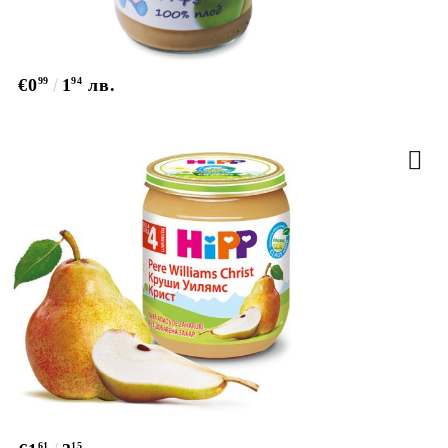
€0
99
1
94
лв.
61
15