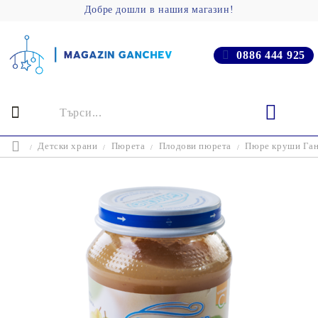
Добре дошли в нашия магазин!
0886 444 925
Детски храни
Пюрета
Плодови пюрета
Пюре круши Ганч