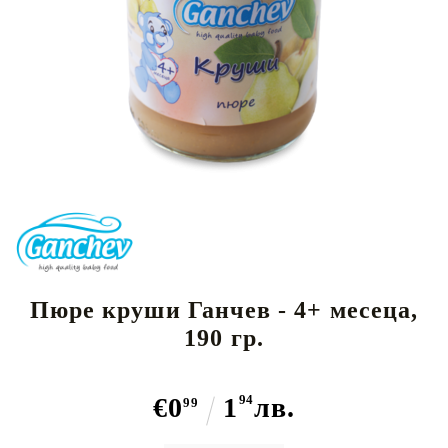
Пюре круши Ганчев - 4+ месеца,
190 гр.
€0
1
94
лв.
99