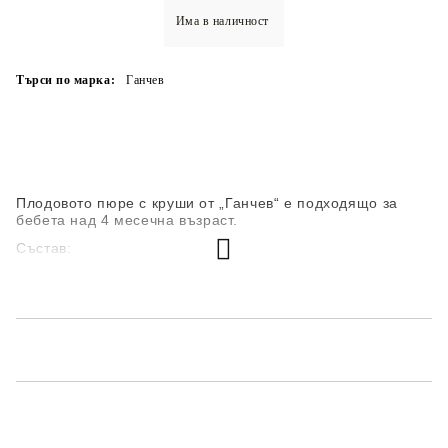
Има в наличност
Търси по марка:
Ганчев
Плодовото пюре с круши от „Ганчев“ е подходящо за
бебета над 4 месечна възраст.
Състав:
пюре от круши 80%
оризово нишесте 3 %
захар**
витамин С
вода
Без съдържание на глутен, оцветители, стабилизатори и
консерванти.