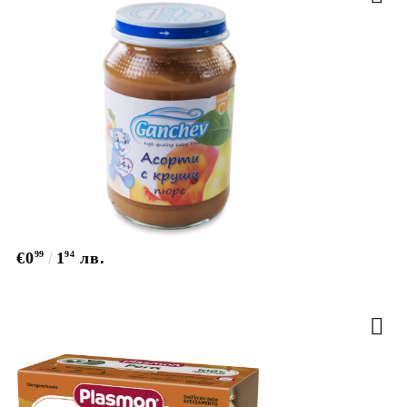
€0
99
1
94
лв.