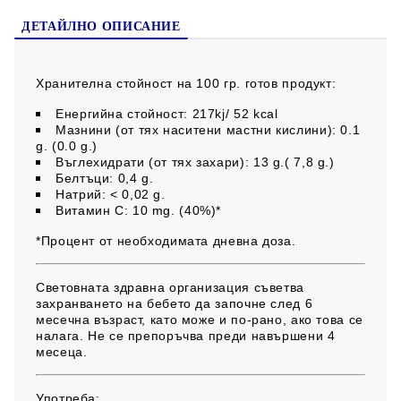
ДЕТАЙЛНО ОПИСАНИЕ
Хранителна стойност на 100 гр. готов продукт:
Енергийна стойност: 217kj/ 52 kcal
Мазнини (от тях наситени мастни кислини): 0.1
g. (0.0 g.)
Въглехидрати (от тях захари): 13 g.( 7,8 g.)
Белтъци: 0,4 g.
Натрий: < 0,02 g.
Витамин С: 10 mg. (40%)*
*Процент от необходимата дневна доза.
Световната здравна организация съветва
захранването на бебето да започне след 6
месечна възраст, като може и по-рано, ако това се
налага. Не се препоръчва преди навършени 4
месеца.
Употреба: