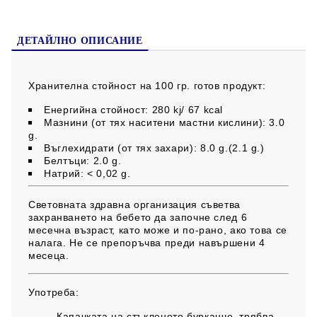
консерванти. Без добавена сол.
ДЕТАЙЛНО ОПИСАНИЕ
Хранителна стойност на 100 гр. готов продукт:
Енергийна стойност: 280 kj/ 67 kcal
Мазнини (от тях наситени мастни кислини): 3.0
g.
Въглехидрати (от тях захари): 8.0 g.(2.1 g.)
Белтъци: 2.0 g.
Натрий: < 0,02 g.
Световната здравна организация съветва
захранването на бебето да започне след 6
месечна възраст, като може и по-рано, ако това се
налага. Не се препоръчва преди навършени 4
месеца.
Употреба:
Капачката на стъкленото бурканче, трябва