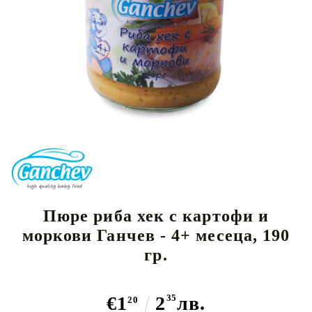
Пюре риба хек с картофи и
моркови Ганчев - 4+ месеца, 190
гр.
€1
2
35
лв.
20