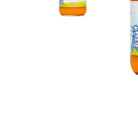
Бебешки и детски аксесоари
Б
Козметика и перилни препарати
БЕБЕШКИ МАНИКЮР
АКСЕСОА
МАЙКАТ
Колички
Столчета
БЕБЕШКИ ГРИЗАЛКИ
Б
Бебешки и детски играчки
И ЧЕСАЛКИ
З
Дрехи и обувки
ВОДА ЗА БЕБЕТА
СУХАРИ,
К
И БИСКВ
Бебешки и детски книги