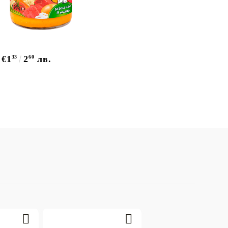
€1
33
2
60
лв.