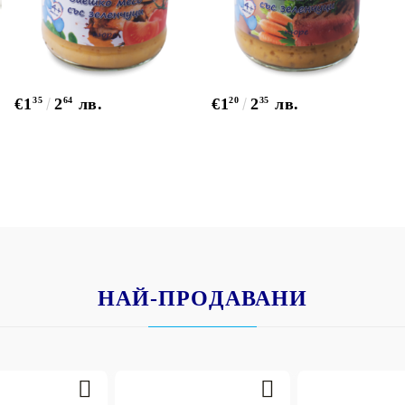
€1
35
2
64
лв.
€1
20
2
35
лв.
НАЙ-ПРОДАВАНИ