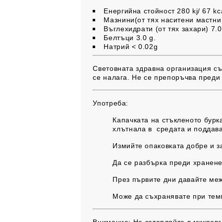
Енергийна стойност
280 kj/ 67 kc
Мазнини(от тях наситени мастни
Въглехидрати (от тях захари)
7.0
Белтъци
3.0 g.
Натрий
< 0.02g
Световната здравна организация съв
се налага. Не се препоръчва преди
Употреба:
Капачката на стъкленото бурка
хлътнала в средата и поддава
Измийте опаковката добре и з
Да се разбърка преди хранене
През първите дни давайте меж
Може да съхранявате при темп
Внимание:
Не затопляйте в микровъ