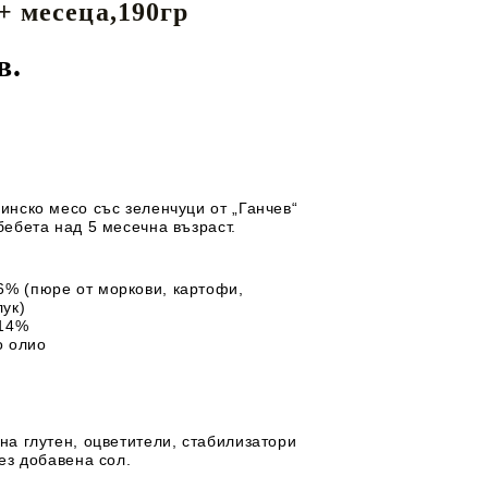
5+ месеца,190гр
Перилни препарати
майки
ЕДИ ЗА
ДЕТСКИ ГЪРНЕТА
Омекотители
в.
Препарати за съдове
И
ТЕКСТИЛ
ДЕТСКИ МЮСЛИТА
инско месо със зеленчуци от „Ганчев“
бебета над 5 месечна възраст.
6% (пюре от моркови, картофи,
лук)
 14%
о олио
на глутен, оцветители, стабилизатори
ез добавена сол.