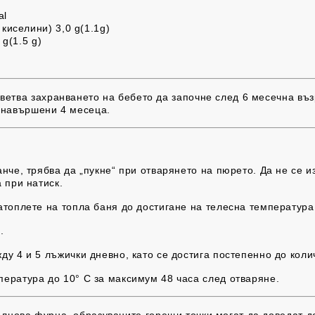
al
 киселини)
3,0 g(1.1g)
 g(1.5 g)
етва захранването на бебето да започне след 6 месечна възр
 навършени 4 месеца.
нче, трябва да „пукне“ при отварянето на пюрето. Да не се из
 при натиск.
атоплете на топла баня до достигане на телесна температура
.
ду 4 и 5 лъжички дневно, като се достига постепенно до коли
ература до 10° С за максимум 48 часа след отваряне.
лнова фурна, образуваните горещи точки могат да доведат до