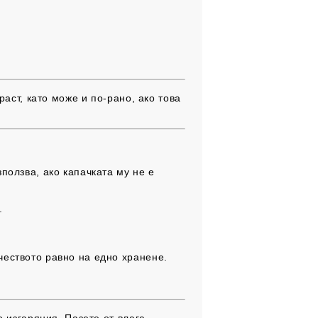
аст, като може и по-рано, ако това
ползва, ако капачката му не е
.
чеството равно на едно хранене.
 изгаряния. Пазете от влага,