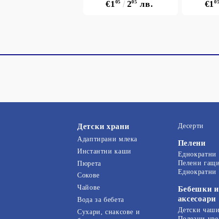
€1
05
2
05
лв.
€1
0
Детски храни
Десерти
Адаптирани млека
Пелени
Инстантни каши
Еднократни
Пелени гащ
Пюрета
Еднократни
Сокове
Чайове
Бебешки и
аксесоари
Вода за бебета
Детски чаши
Сухари, снаксове и
Полезни уре