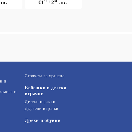
лв.
€1
18
2
31
лв.
Столчета за хранене
и и
Бебешки и детски
ремове и
играчки
Детски играчки
Дървени играчки
Дрехи и обувки