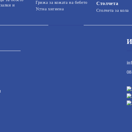
Грижа за кожата на бебето
Столчета
залки и
Устна хигиена
Столчета за кола
И
in
08
и