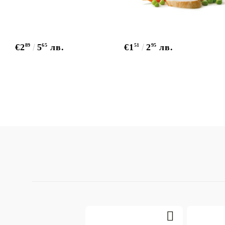
€2
89
5
65
лв.
€1
51
2
95
лв.