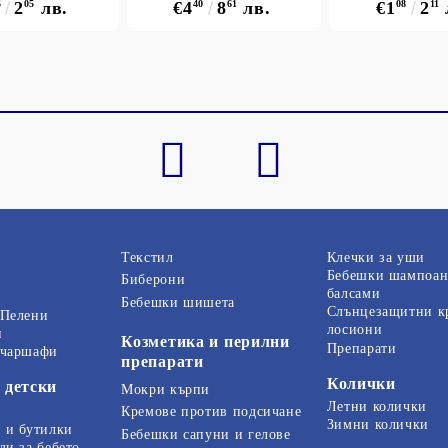
5
2
05
лв.
€4
40
8
61
лв.
€1
08
2
11
Текстил
Клечки за уши
Бебешки шампоан
Биберони
балсами
Бебешки шишета
Слънцезащитни к
 Пелени
лосиони
и
Козметика и перилни
Препарати
 чаршафи
препарати
Колички
 детски
Мокри кърпи
Летни колички
Кремове против подсичане
Зимни колички
 и бутилки
Бебешки сапуни и гелове
ди за бебето