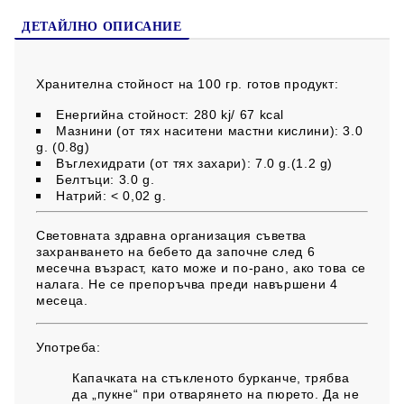
Без съдържание на глутен, оцветители, стабилизатори и
консерванти. Без добавена захар.
ДЕТАЙЛНО ОПИСАНИЕ
Хранителна стойност на 100 гр. готов продукт:
Енергийна стойност: 280 kj/ 67 kcal
Мазнини (от тях наситени мастни кислини): 3.0
g. (0.8g)
Въглехидрати (от тях захари): 7.0 g.(1.2 g)
Белтъци: 3.0 g.
Натрий: < 0,02 g.
Световната здравна организация съветва
захранването на бебето да започне след 6
месечна възраст, като може и по-рано, ако това се
налага. Не се препоръчва преди навършени 4
месеца.
Употреба:
Капачката на стъкленото бурканче, трябва
да „пукне“ при отварянето на пюрето. Да не