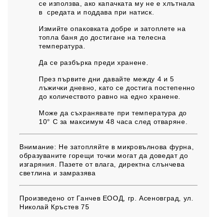
се използва, ако капачката му не е хлътнала
в средата и поддава при натиск.
Измийте опаковката добре и затоплете на
топла баня до достигане на телесна
температура.
Да се разбърка преди хранене.
През първите дни давайте между 4 и 5
лъжички дневно, като се достига постепенно
до количеството равно на едно хранене.
Може да съхранявате при температура до
10° С за максимум 48 часа след отваряне.
Внимание:
Не затопляйте в микровълнова фурна,
образуваните горещи точки могат да доведат до
изгаряния. Пазете от влага, директна слънчева
светлина и замразява
Произведено от
Ганчев ЕООД, гр. Асеновград, ул.
Николай Кръстев 75