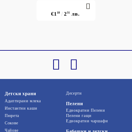
€1
18
2
31
лв.
Детски храни
Десерти
Адаптирани млека
Пелени
Инстантни каши
Еднократни Пелени
Пелени гащи
Пюрета
Еднократни чаршафи
Сокове
Чайове
Бебешки и детски