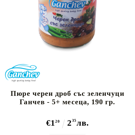
Пюре черен дроб със зеленчуци
Ганчев - 5+ месеца, 190 гр.
€1
2
35
лв.
20