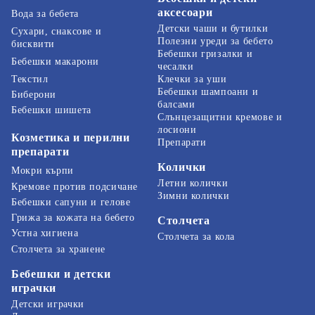
аксесоари
Вода за бебета
Детски чаши и бутилки
Сухари, снаксове и
Полезни уреди за бебето
бисквити
Бебешки гризалки и
Бебешки макарони
чесалки
Текстил
Клечки за уши
Бебешки шампоани и
Биберони
балсами
Бебешки шишета
Слънцезащитни кремове и
лосиони
Козметика и перилни
Препарати
препарати
Колички
Мокри кърпи
Летни колички
Кремове против подсичане
Зимни колички
Бебешки сапуни и гелове
Грижа за кожата на бебето
Столчета
Устна хигиена
Столчета за кола
Столчета за хранене
Бебешки и детски
играчки
Детски играчки