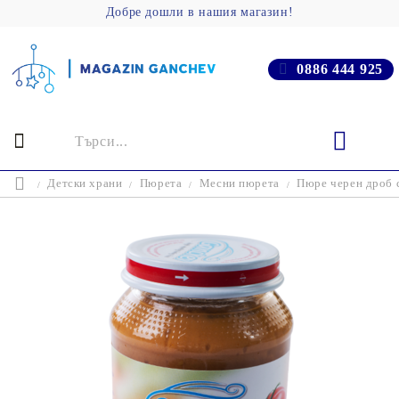
Добре дошли в нашия магазин!
0886 444 925
Детски храни
Пюрета
Месни пюрета
Пюре черен дроб с