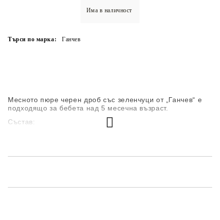
Има в наличност
Търси по марка:
Ганчев
Месното пюре черен дроб със зеленчуци от „Ганчев“ е
подходящо за бебета над 5 месечна възраст.
Състав:
свински черен дроб 12%
пюре от моркови 11,5%
домати 10%
оризово брашно 5,4 %
зелен фасул 4%
грах 2%
краве масло
слънчогледово олио
кромид лук
вода