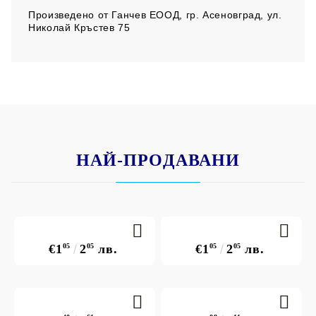
Произведено от
Ганчев ЕООД, гр. Асеновград, ул.
Николай Кръстев 75
НАЙ-ПРОДАВАНИ
€1
05
2
05
лв.
€1
05
2
05
лв.