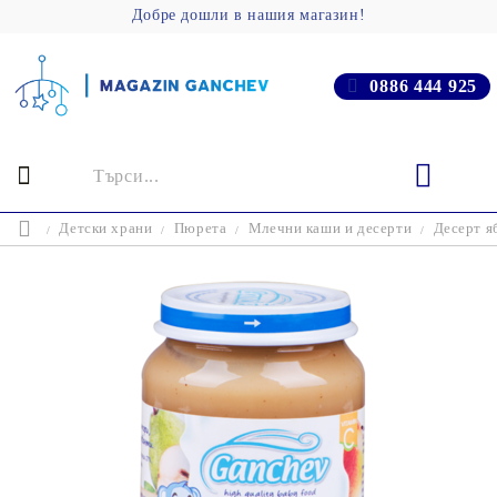
Добре дошли в нашия магазин!
0886 444 925
Детски храни
Пюрета
Млечни каши и десерти
Десерт я