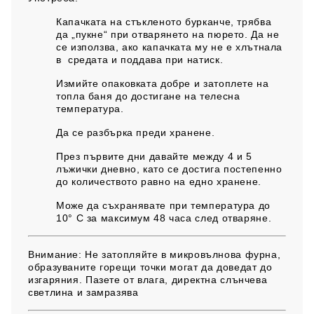
Капачката на стъкленото бурканче, трябва
да „пукне“ при отварянето на пюрето. Да не
се използва, ако капачката му не е хлътнала
в средата и поддава при натиск.
Измийте опаковката добре и затоплете на
топла баня до достигане на телесна
температура.
Да се разбърка преди хранене.
През първите дни давайте между 4 и 5
лъжички дневно, като се достига постепенно
до количеството равно на едно хранене.
Може да съхранявате при температура до
10° С за максимум 48 часа след отваряне.
Внимание:
Не затопляйте в микровълнова фурна,
образуваните горещи точки могат да доведат до
изгаряния. Пазете от влага, директна слънчева
светлина и замразява