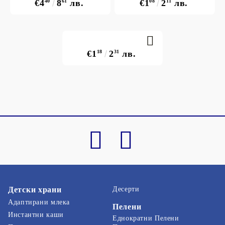
€4
40
8
61
лв.
€1
08
2
11
лв.
€1
18
2
31
лв.
Детски храни
Десерти
Адаптирани млека
Пелени
Инстантни каши
Еднократни Пелени