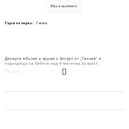
Има в наличност
Търси по марка:
Ганчев
Десерта ябълки и круши с йогурт от „Ганчев“ е
подходящо за бебета над 4 месечна възраст.
Състав:
пюре от ябалки 40%
пюре от круши 27%
йогурт 12%
захар 4,6%
царевични нишесте
витамин С
вода
Без съдържание на глутен, оцветители, стабилизатори и
консерванти.