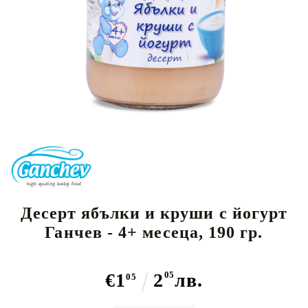
Десерт ябълки и круши с йогурт
Ганчев - 4+ месеца, 190 гр.
€1
2
05
лв.
05