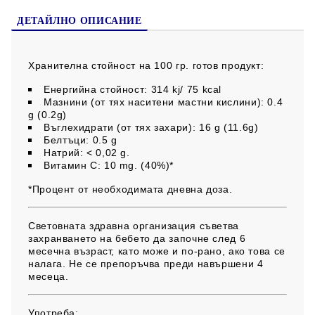
ДЕТАЙЛНО ОПИСАНИЕ
Хранителна стойност на 100 гр. готов продукт:
Енергийна стойност: 314 kj/ 75 kcal
Мазнини (от тях наситени мастни кислини): 0.4
g (0.2g)
Въглехидрати (от тях захари): 16 g (11.6g)
Белтъци: 0.5 g
Натрий: < 0,02 g.
Витамин С: 10 mg. (40%)*
*Процент от необходимата дневна доза.
Световната здравна организация съветва
захранването на бебето да започне след 6
месечна възраст, като може и по-рано, ако това се
налага. Не се препоръчва преди навършени 4
месеца.
Употреба: