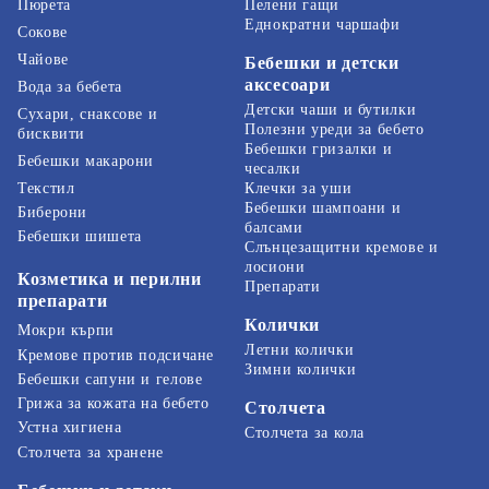
Пелени гащи
Пюрета
Еднократни чаршафи
Сокове
Чайове
Бебешки и детски
аксесоари
Вода за бебета
Детски чаши и бутилки
Сухари, снаксове и
Полезни уреди за бебето
бисквити
Бебешки гризалки и
Бебешки макарони
чесалки
Текстил
Клечки за уши
Бебешки шампоани и
Биберони
балсами
Бебешки шишета
Слънцезащитни кремове и
лосиони
Козметика и перилни
Препарати
препарати
Колички
Мокри кърпи
Летни колички
Кремове против подсичане
Зимни колички
Бебешки сапуни и гелове
Грижа за кожата на бебето
Столчета
Устна хигиена
Столчета за кола
Столчета за хранене