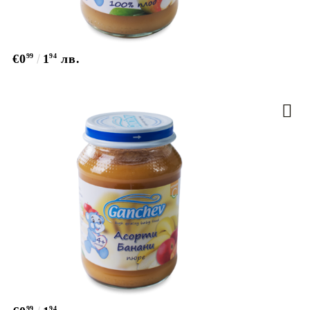
€0
99
1
94
лв.
99
94