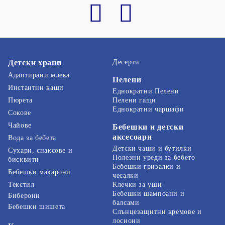
Детски храни
Десерти
Адаптирани млека
Пелени
Инстантни каши
Еднократни Пелени
Пелени гащи
Пюрета
Еднократни чаршафи
Сокове
Чайове
Бебешки и детски
аксесоари
Вода за бебета
Детски чаши и бутилки
Сухари, снаксове и
Полезни уреди за бебето
бисквити
Бебешки гризалки и
Бебешки макарони
чесалки
Текстил
Клечки за уши
Бебешки шампоани и
Биберони
балсами
Бебешки шишета
Слънцезащитни кремове и
лосиони