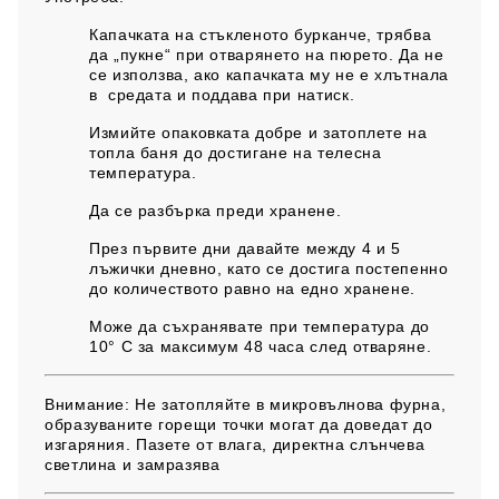
Капачката на стъкленото бурканче, трябва
да „пукне“ при отварянето на пюрето. Да не
се използва, ако капачката му не е хлътнала
в средата и поддава при натиск.
Измийте опаковката добре и затоплете на
топла баня до достигане на телесна
температура.
Да се разбърка преди хранене.
През първите дни давайте между 4 и 5
лъжички дневно, като се достига постепенно
до количеството равно на едно хранене.
Може да съхранявате при температура до
10° С за максимум 48 часа след отваряне.
Внимание:
Не затопляйте в микровълнова фурна,
образуваните горещи точки могат да доведат до
изгаряния. Пазете от влага, директна слънчева
светлина и замразява