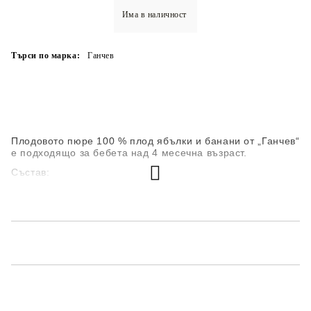
Има в наличност
Търси по марка:
Ганчев
Плодовото пюре 100 % плод ябълки и банани от „Ганчев“
е подходящо за бебета над 4 месечна възраст.
Състав:
пюре от ябълки 80%
пюре от банани 20%
витамин С
Без съдържание на глутен, оцветители, стабилизатори и
консерванти. Без добавена захар.