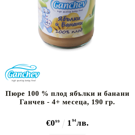
Пюре 100 % плод ябълки и банани
Ганчев - 4+ месеца, 190 гр.
€0
1
94
лв.
99