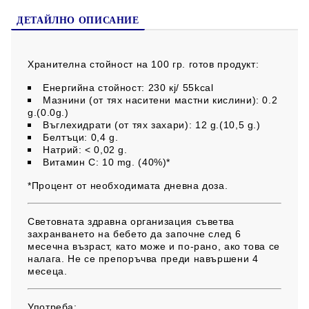
ДЕТАЙЛНО ОПИСАНИЕ
Хранителна стойност на 100 гр. готов продукт:
Енергийна стойност: 230 кj/ 55kcal
Мазнини (от тях наситени мастни кислини): 0.2
g.(0.0g.)
Въглехидрати (от тях захари): 12 g.(10,5 g.)
Белтъци: 0,4 g.
Натрий: < 0,02 g.
Витамин С: 10 mg. (40%)*
*Процент от необходимата дневна доза.
Световната здравна организация съветва
захранването на бебето да започне след 6
месечна възраст, като може и по-рано, ако това се
налага. Не се препоръчва преди навършени 4
месеца.
Употреба: