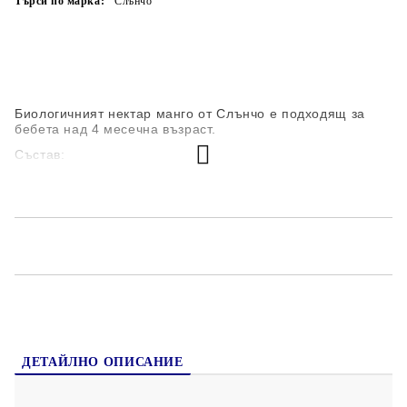
Търси по марка:
Слънчо
Биологичният нектар манго от Слънчо е подходящ за
бебета над 4 месечна възраст.
Състав:
пюре манго *(60%)
вода
сок от грозде от концентрат *(10%)
витамин С
*биологични съставки
Не съдържа глутен, оцветители, консерванти и
ароматизанти.
ДЕТАЙЛНО ОПИСАНИЕ