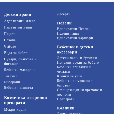
Детски храни
Десерти
Адаптирани млека
Пелени
Инстантни каши
Еднократни Пелени
Пелени гащи
Пюрета
Еднократни чаршафи
Сокове
Чайове
Бебешки и детски
аксесоари
Вода за бебета
Детски чаши и бутилки
Сухари, снаксове и
Полезни уреди за бебето
бисквити
Бебешки гризалки и
Бебешки макарони
чесалки
Текстил
Клечки за уши
Бебешки шампоани и
Биберони
балсами
Бебешки шишета
Слънцезащитни кремове и
лосиони
Козметика и перилни
Препарати
препарати
Колички
Мокри кърпи
Летни колички