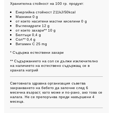
Хранителна стойност на 100 гр. продукт:
Енергийна стойност 211kJ/50kcal
Мазнини 0 g
от които наситени мастни киселини 0 g
Въглехидрати 12 g
от които захари** 10 g
Белтъци 0,4 g
Сол** 0,4 g
Витамин С 25 mg
* Съдържа естествени захари
** Съдържанието на сол се дължи изключително
на наличието на естествено съдържащ се в
храната натрий
Световната здравна организация съветва
захранването на бебето да започне след 6
месечна възраст, като може и по-рано, ако това се
налага. Не се препоръчва преди навършени 4
месеца.