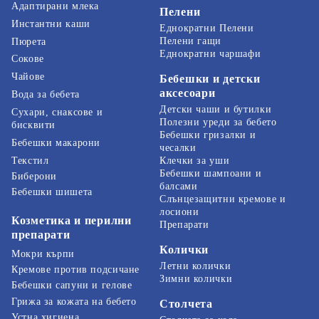
Адаптирани млека
Пелени
Инстантни каши
Еднократни Пелени
Пелени гащи
Пюрета
Еднократни чаршафи
Сокове
Чайове
Бебешки и детски
аксесоари
Вода за бебета
Детски чаши и бутилки
Сухари, снаксове и
Полезни уреди за бебето
бисквити
Бебешки гризалки и
Бебешки макарони
чесалки
Текстил
Клечки за уши
Бебешки шампоани и
Биберони
балсами
Бебешки шишета
Слънцезащитни кремове и
лосиони
Козметика и перилни
Препарати
препарати
Колички
Мокри кърпи
Летни колички
Кремове против подсичане
Зимни колички
Бебешки сапуни и гелове
Грижа за кожата на бебето
Столчета
Устна хигиена