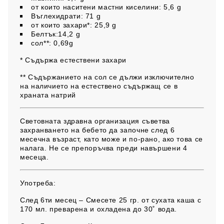
от които наситени мастни киселини: 5,6 g
Въглехидрати: 71 g
от които захари*: 25,9 g
Белтък:14,2 g
сол**: 0,69g
* Съдържа естествени захари
** Съдържанието на сол се дължи изключително
на наличието на естествено съдържащ се в
храната натрий
Световната здравна организация съветва
захранването на бебето да започне след 6
месечна възраст, като може и по-рано, ако това се
налага. Не се препоръчва преди навършени 4
месеца.
Употреба:
След 6ти месец – Смесете 25 гр. от сухата каша с
170 мл. преварена и охладена до 30˚ вода.