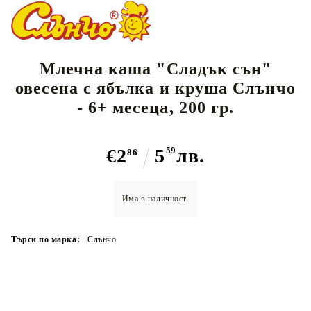
Млечна каша "Сладък сън"
овесена с ябълка и круша Слънчо
- 6+ месеца, 200 гр.
€2
5
59
лв.
86
Има в наличност
Търси по марка:
Слънчо