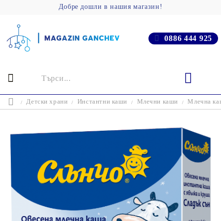
Добре дошли в нашия магазин!
0886 444 925
Детски храни
Инстантни каши
Млечни каши
Млечна каш