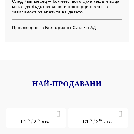
След 7ми месец – Количеството суха каша и вода
могат да бъдат завишени пропорционално в
зависимост от апетита на детето.
Произведено в България от Слънчо АД
НАЙ-ПРОДАВАНИ
€1
05
2
05
лв.
€1
05
2
05
лв.