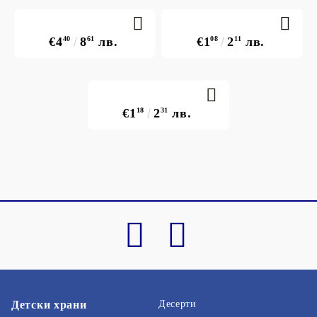
€4
40
8
61
лв.
€1
08
2
11
лв.
€1
18
2
31
лв.
Детски храни
Десерти