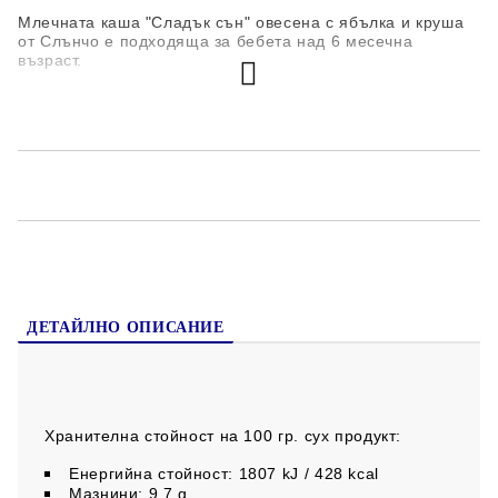
Млечната каша "Сладък сън" овесена с ябълка и круша
от Слънчо е подходяща за бебета над 6 месечна
възраст.
Състав:
сухо пълномаслено мляко** (31,3%), пшенично брашно*
,
овесено брашно* (15,5℅)
,
суха сладка суроватка*
*, пюре
от ябълка (8,1℅), пюре от круша (8,1℅), витаминна смес
((Витамин А (ретинил ацетат), Витамин D3
(холекалциферол), Витамин Е (алфа токоферол ацетат),
Витамин С (L-аскорбинова киселина), Витамин В1
(тиамин мононитрат), Витамин В2 (рибофлавин), Ниацин
(никотинамид), Витамин В6 (пиридоксин хидрохлорид),
Витамин В9 (фолиева киселина), Витамин В12
(цианокобаламин), Пантотенова киселина (калциев D-
пантотенат)).
ДЕТАЙЛНО ОПИСАНИЕ
Съдържа глутен и лактоза!
Не съдържа захар, оцветители, консерванти и
ароматизанти.
Хранителна стойност на 100 гр. сух продукт:
Енергийна стойност: 1807 kJ / 428 kcal
Мазнини: 9,7 g