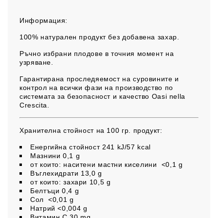
Информация:
100% натурален продукт без добавена захар.
Ръчно избрани плодове в точния момент на
узряване.
Гарантирана проследяемост на суровините и
контрол на всички фази на производство по
системата за безопасност и качество Oasi nella
Crescita.
Хранителна стойност на 100 гр. продукт:
Енергийна стойност
241 kJ/57 kcal
Мазнини
0,1 g
от които: наситени мастни киселини
<0,1 g
Въглехидрати
13,0 g
от които: захари
10,5 g
Белтъци
0,4 g
Сол
<0,01 g
Натрий
<0,004 g
Витамин C
30 mg