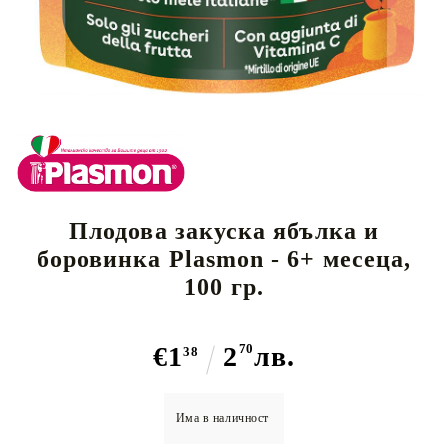
Плодова закуска ябълка и
боровинка Plasmon - 6+ месеца,
100 гр.
€1
2
70
лв.
38
Има в наличност