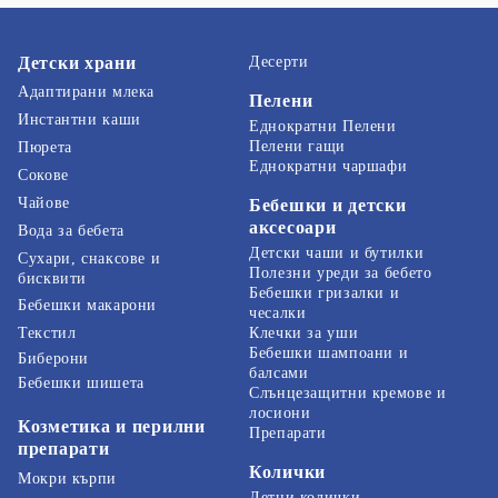
Детски храни
Десерти
Адаптирани млека
Пелени
Инстантни каши
Еднократни Пелени
Пелени гащи
Пюрета
Еднократни чаршафи
Сокове
Чайове
Бебешки и детски
аксесоари
Вода за бебета
Детски чаши и бутилки
Сухари, снаксове и
Полезни уреди за бебето
бисквити
Бебешки гризалки и
Бебешки макарони
чесалки
Текстил
Клечки за уши
Бебешки шампоани и
Биберони
балсами
Бебешки шишета
Слънцезащитни кремове и
лосиони
Козметика и перилни
Препарати
препарати
Колички
Мокри кърпи
Летни колички