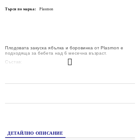
Търси по марка:
Plasmon
Плодовата закуска ябълка и боровинка от Plasmon е
подходяща за бебета над 6 месечна възраст.
Състав:
плодове 99,9% (ябълки 87,9%, боровинки 12%)
витамин С
концентриран лимонов сок
Без добавени захари – съдържа естествени захари.
ДЕТАЙЛНО ОПИСАНИЕ