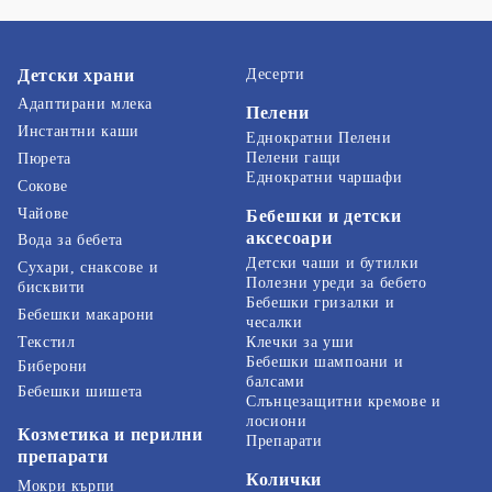
Детски храни
Десерти
Адаптирани млека
Пелени
Инстантни каши
Еднократни Пелени
Пелени гащи
Пюрета
Еднократни чаршафи
Сокове
Чайове
Бебешки и детски
аксесоари
Вода за бебета
Детски чаши и бутилки
Сухари, снаксове и
Полезни уреди за бебето
бисквити
Бебешки гризалки и
Бебешки макарони
чесалки
Текстил
Клечки за уши
Бебешки шампоани и
Биберони
балсами
Бебешки шишета
Слънцезащитни кремове и
лосиони
Козметика и перилни
Препарати
препарати
Колички
Мокри кърпи