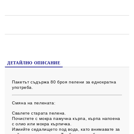
8 кг.
Създадени да осигурят максимален комфорт и
отлична защита срещу протичане
Изработени от материя, позволяваща на кожата да
"диша"
Абсорбиращи сфери, които попиват течностите и ги
задържат вътре в пелената
Изработени от изключително мека и тънка материя,
която позволява пелената да диша
Предпазва от запарване, зачервяване и подсичане
ДЕТАЙЛНО ОПИСАНИЕ
Пакетът съдържа 80 броя пелени за еднократна
употреба.
Смяна на пелената:
Свалете старата пелена.
Почистете с мокра памучна кърпа, кърпа напоена
с олио или мокра кърпичка.
Измийте седалището под вода, като внимавате за