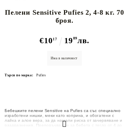
Пелени Sensitive Pufies 2, 4-8 кг. 70
броя.
€10
19
89
лв.
17
Има в наличност
Търси по марка:
Pufies
Бебешките пелени Sensitive на Pufies са със специално
изработени нишки, меки като коприна, и обогатени с
лайка и алое вера, за да намали риска от зачервяване и
раздразнения. Препоръчват се за бебета с тегло от 4 до