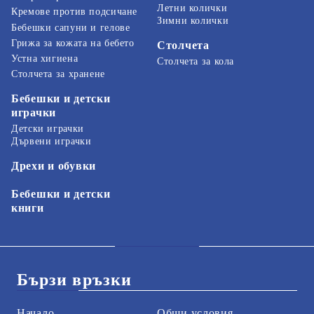
Летни колички
Кремове против подсичане
Зимни колички
Бебешки сапуни и гелове
Грижа за кожата на бебето
Столчета
Устна хигиена
Столчета за кола
Столчета за хранене
Бебешки и детски
играчки
Детски играчки
Дървени играчки
Дрехи и обувки
Бебешки и детски
книги
Бързи връзки
Начало
Общи условия