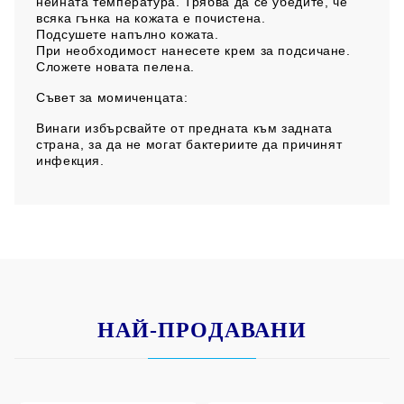
нейната температура. Трябва да се убедите, че
всяка гънка на кожата е почистена.
Подсушете напълно кожата.
При необходимост нанесете крем за подсичане.
Сложете новата пелена.
Съвет за момиченцата:
Винаги избърсвайте от предната към задната
страна, за да не могат бактериите да причинят
инфекция.
НАЙ-ПРОДАВАНИ