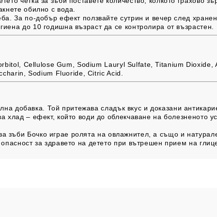
тето четка за зъби поставете количество, колкото грахово зъ
акнете обилно с вода.
еба. За по-добър ефект ползвайте сутрин и вечер след хранен
гиена до 10 годишна възраст да се контролира от възрастен.
Sorbitol, Cellulose Gum, Sodium Lauryl Sulfate, Titanium Dioxid
charin, Sodium Fluoride, Citric Acid.
лна добавка. Той притежава сладък вкус и доказани антикари
за хлад – ефект, който води до облекчаване на болезненото 
 за зъби Бочко играе ролята на овлажнител, а също и натура
 опасност за здравето на детето при вътрешен прием на глиц