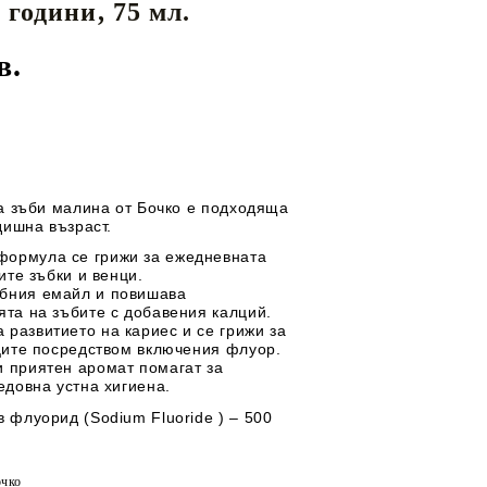
 години, 75 мл.
Перилни препарати
майки
ЕДИ ЗА
ДЕТСКИ ГЪРНЕТА
Омекотители
в.
Препарати за съдове
И
ТЕКСТИЛ
ДЕТСКИ МЮСЛИТА
за зъби малина от Бочко е подходяща
дишна възраст.
формула се грижи за ежедневната
ите зъбки и венци.
ъбния емайл и повишава
та на зъбите с добавения калций.
 развитието на кариес и се грижи за
ците посредством включения флуор.
и приятен аромат помагат за
едовна устна хигиена.
 флуорид (Sodium Fluoride ) – 500
очко