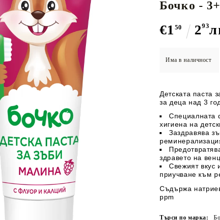
АЛСАМИ
ЛОСИОНИ
Бочко - 3+
Събота
Супи
РИ ЗА
АКСЕСОАРИ ЗА БАНЯ
ПОЛЕЗНИ УР
Млечни каши и десерти
10:00 - 18:00
€1
2
93
л
А
БЕБЕТО
50
Хомогенизирани сирена
Неделя
(Лятно работно време за юли и август)
и меса
Почивен ден
ЕБЕШКИ
БЕБЕШКИ И ДЕТСК
Има в наличност
АЛЪГАЛКИ И
ЛИГАВНИЦИ
Телефон:
 СНАКСОВЕ
БЕБЕШКИ
ДЕСЕРТИ
ЛИПСОВЕ
ИТИ
МАКАРОНИ
0886 444 925
Детската паста 
за деца над 3 го
Email:
Специалната 
Работа с клиенти: info@magazinganchev.bg
хигиена на детск
Бизнес: office@magazinganchev.bg
Заздравява з
реминерализация
Предотвратява
здравето на вен
Свежият вкус 
приучване към р
Съдържа натриев
ppm
Търси по марка:
Б