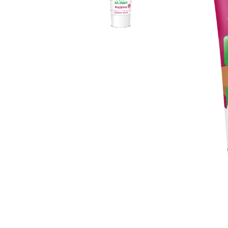
Бебешки и детски аксесоари
Б
Козметика и перилни препарати
БЕБЕШКИ МАНИКЮР
АКСЕСОА
МАЙКАТ
Колички
Столчета
БЕБЕШКИ ГРИЗАЛКИ
Б
Бебешки и детски играчки
И ЧЕСАЛКИ
З
Дрехи и обувки
ВОДА ЗА БЕБЕТА
СУХАРИ,
К
И БИСКВ
Бебешки и детски книги