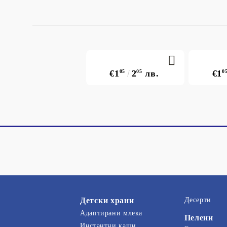
€1
05
2
05
лв.
€1
0
Детски храни
Десерти
Адаптирани млека
Пелени
Инстантни каши