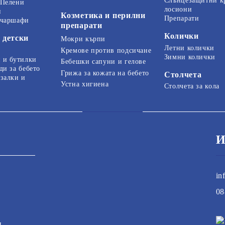
Слънцезащитни к
 Пелени
лосиони
и
Козметика и перилни
Препарати
 чаршафи
препарати
Колички
 детски
Мокри кърпи
Летни колички
Кремове против подсичане
Зимни колички
 и бутилки
Бебешки сапуни и гелове
ди за бебето
Грижа за кожата на бебето
Столчета
залки и
Устна хигиена
Столчета за кола
И
in
08
и