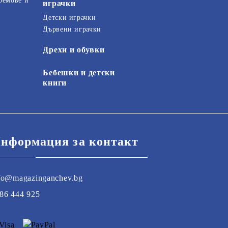
ремове и
играчки
Детски играчки
Дървени играчки
Дрехи и обувки
Бебешки и детски
книги
нформация за контакт
fo@magazinganchev.bg
86 444 925