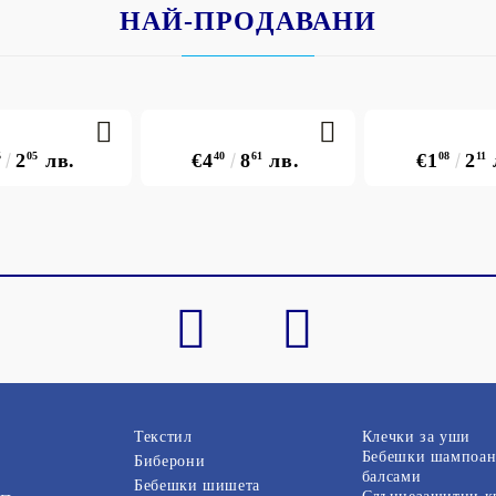
НАЙ-ПРОДАВАНИ
5
2
05
лв.
€4
40
8
61
лв.
€1
08
2
11
Текстил
Клечки за уши
Бебешки шампоан
Биберони
балсами
Бебешки шишета