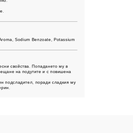
рно.
е.
e, Aroma, Sodium Benzoate, Potassium
есни свойства. Попадането му в
усещане на подутите и с повишена
лен подсладител, поради сладкия му
ерин.