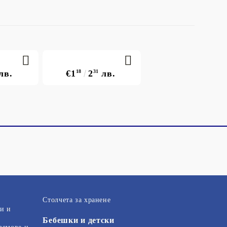
лв.
€1
18
2
31
лв.
Столчета за хранене
и и
Бебешки и детски