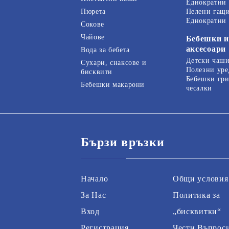
Еднократни
Пелени гащ
Пюрета
Еднократни
Сокове
Чайове
Бебешки и
аксесоари
Вода за бебета
Детски чаши
Сухари, снаксове и
Полезни уре
бисквити
Бебешки гри
Бебешки макарони
чесалки
Бързи връзки
Начало
Общи условия
За Нас
Политика за
Вход
„бисквитки“
Регистрация
Чести Въпрос