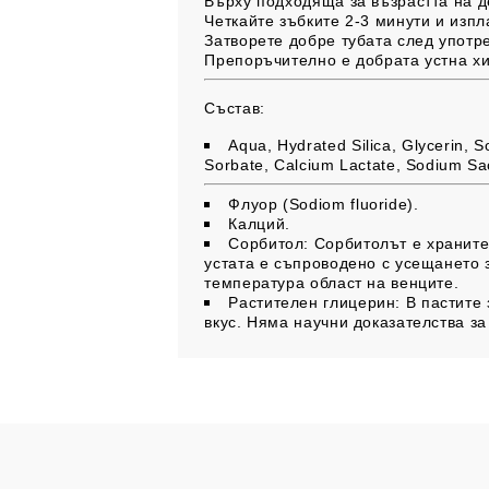
Върху подходяща за възрастта на де
Четкайте зъбките 2-3 минути и изпл
Затворете добре тубата след употр
Препоръчително е добрата устна хи
Състав:
Aqua, Hydrated Silica, Glycerin, 
Sorbate, Calcium Lactate, Sodium Sac
Флуор (Sodiom fluoride).
Калций.
Сорбитол:
Сорбитолът е храните
устата е съпроводено с усещането 
температура област на венците.
Растителен глицерин:
В пастите
вкус. Няма научни доказателства за