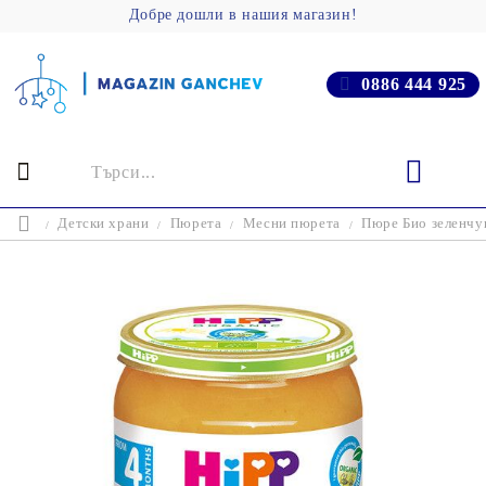
Добре дошли в нашия магазин!
0886 444 925
Детски храни
Пюрета
Месни пюрета
Пюре Био зеленчук