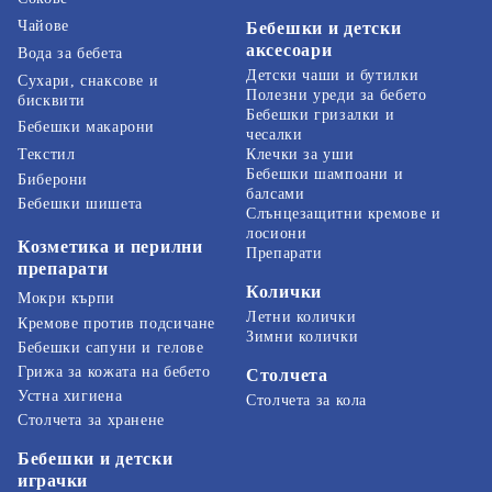
Чайове
Бебешки и детски
аксесоари
Вода за бебета
Детски чаши и бутилки
Сухари, снаксове и
Полезни уреди за бебето
бисквити
Бебешки гризалки и
Бебешки макарони
чесалки
Текстил
Клечки за уши
Бебешки шампоани и
Биберони
балсами
Бебешки шишета
Слънцезащитни кремове и
лосиони
Козметика и перилни
Препарати
препарати
Колички
Мокри кърпи
Летни колички
Кремове против подсичане
Зимни колички
Бебешки сапуни и гелове
Грижа за кожата на бебето
Столчета
Устна хигиена
Столчета за кола
Столчета за хранене
Бебешки и детски
играчки