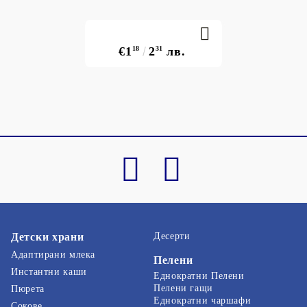
€1
18
2
31
лв.
Детски храни
Десерти
Адаптирани млека
Пелени
Инстантни каши
Еднократни Пелени
Пелени гащи
Пюрета
Еднократни чаршафи
Сокове