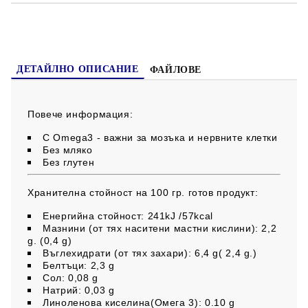
*от биологично производство
Не съдържа глутен!
ДЕТАЙЛНО ОПИСАНИЕ
ФАЙЛОВЕ
Повече информация:
С Omega3 - важни за мозъка и нервните клетки
Без мляко
Без глутен
Хранителна стойност на 100 гр. готов продукт:
Енергийна стойност: 241kJ /57kcal
Мазнини (от тях наситени мастни кислини): 2,2
g. (0,4 g)
Въглехидрати (от тях захари): 6,4 g( 2,4 g.)
Белтъци: 2,3 g
Сол: 0,08 g
Натрий: 0,03 g
Линоленова киселина(Омега 3): 0.10 g