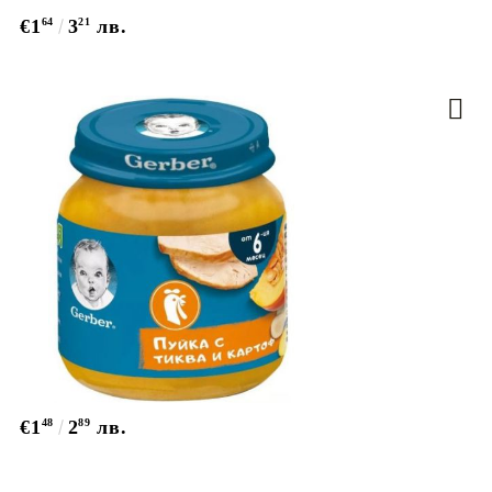
€1
64
3
21
лв.
€1
48
2
89
лв.