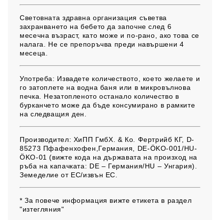
Световната здравна организация съветва
захранването на бебето да започне след 6
месечна възраст, като може и по-рано, ако това се
налага. Не се препоръчва преди навършени 4
месеца.
Употреба:
Извадете количеството, което желаете и
го затоплете на водна баня или в микровълнова
печка. Незатопленото останало количество в
бурканчето може да бъде консумирано в рамките
на следващия ден.
Производител:
ХиПП ГмбХ. & Ко. Фертрийб КГ, D-
85273 Пфафенхофен,Германия, DE-ÖKO-001/HU-
ÖKO-01 (вижте кода на държавата на произход на
ръба на капачката: DE – Германия/HU – Унгария).
Земеделие от EС/извън ЕС.
* За повече информация вижте етикета в раздел
"изтегляния"