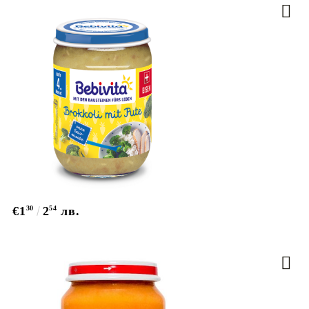
€1
30
2
54
лв.