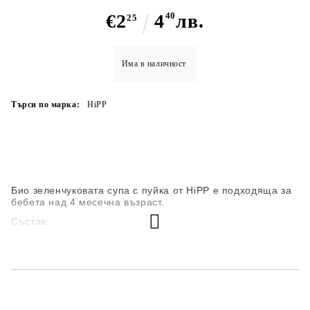
€2
4
40
лв.
25
Има в наличност
Търси по марка:
HiPP
Био зеленчуковата супа с пуйка от HiPP е подходяща за
бебета над 4 месечна възраст.
Състав:
зеленчуци* 58% (моркови*, картофи*, лук*, пащърнак*)
вода
пуешко месо* 8%
нискокиселинен гроздов сок*
рапично масло* 1.3%
оризово брашно*