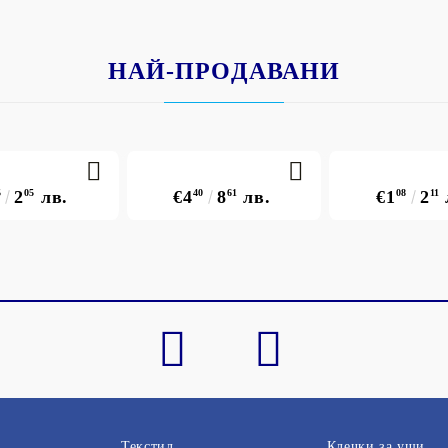
НАЙ-ПРОДАВАНИ
5
2
05
лв.
€4
40
8
61
лв.
€1
08
2
11
Текстил
Клечки за уши