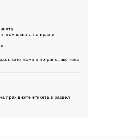
инията.
го към кашата на прах и
та.
аст, като може и по-рано, ако това
на прах вижте етикета в раздел