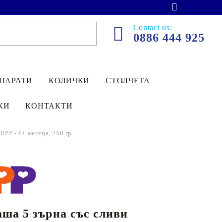
Contact us:
0886 444 925
ЕПАРАТИ
КОЛИЧКИ
СТОЛЧЕТА
КИ
КОНТАКТИ
iPP - 6+ месеца, 250 гр.
ШИ И
КОЖАТА
ЧАЙОВЕ
БЕБЕШКИ
УСТНА ХИГИЕНА
ЕДНОКРАТНИ
ДЪРВЕНИ ИГРАЧКИ
ЗИМНИ КОЛИЧКИ
СТОЛЧЕТА ЗА
ДРЕС
ДРЪНКАЛКИ
ЧАРШАФИ
ХРАНЕНЕ
Бебешки и детски
чайове
гр. София, ж.к. Люлин 2,
бул. Проф. Д-р.
ПРЕПАРАТИ
ша 5 зърна със сливи
лександър Станишев, до бл. 204
Чайове за кърмещи