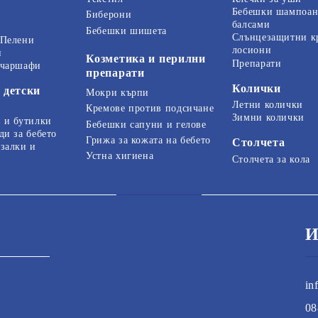
Бебешки шампоан
Биберони
балсами
Бебешки шишета
Слънцезащитни к
 Пелени
лосиони
и
Козметика и перилни
Препарати
 чаршафи
препарати
Колички
 детски
Мокри кърпи
Летни колички
Кремове против подсичане
Зимни колички
 и бутилки
Бебешки сапуни и гелове
ди за бебето
Грижа за кожата на бебето
Столчета
залки и
Устна хигиена
Столчета за кола
И
in
08