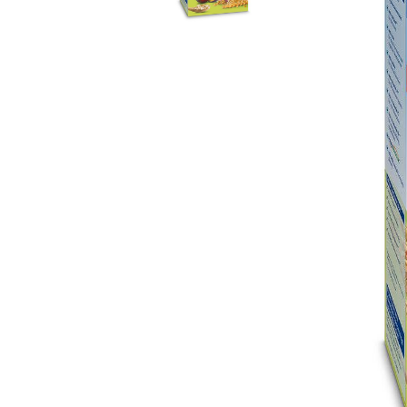
Бебешки и детски аксесоари
Б
Козметика и перилни препарати
БЕБЕШКИ МАНИКЮР
АКСЕСОА
МАЙКАТ
Колички
Столчета
БЕБЕШКИ ГРИЗАЛКИ
Б
Бебешки и детски играчки
И ЧЕСАЛКИ
З
Дрехи и обувки
ВОДА ЗА БЕБЕТА
СУХАРИ,
К
И БИСКВ
Бебешки и детски книги