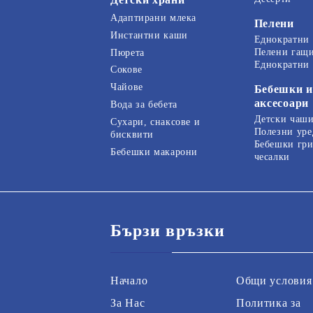
Адаптирани млека
Пелени
Инстантни каши
Еднократни
Пелени гащ
Пюрета
Еднократни
Сокове
Чайове
Бебешки и
аксесоари
Вода за бебета
Детски чаши
Сухари, снаксове и
Полезни уре
бисквити
Бебешки гри
Бебешки макарони
чесалки
Бързи връзки
Начало
Общи условия
За Нас
Политика за