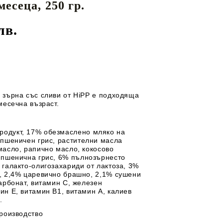
месеца, 250 гр.
Перилни препарати
майки
ЕДИ ЗА
ДЕТСКИ ГЪРНЕТА
Омекотители
лв.
Препарати за съдове
И
ТЕКСТИЛ
ДЕТСКИ МЮСЛИТА
 зърна със сливи от HiPP е подходяща
месечна възраст.
родукт, 17% обезмаслено
мляко
на
д
пшеничен
грис, растителни масла
масло, рапично масло, кокосово
а
пшенична
грис, 6% пълнозърнесто
 галакто-олигозахариди от лактоза, 3%
, 2,4% царевично брашно, 2,1% сушени
арбонат, витамин С, железен
ин Е, витамин В1, витамин А, калиев
D.
производство