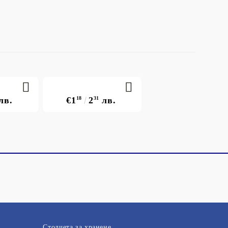
лв.
€1
18
2
31
лв.
Столчета за хранене