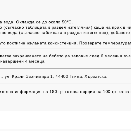
а вода. Охлажда се до около 50⁰C.
 (съгласно таблицата в раздел изтегляния) каша на прах в ч
во вода (съгласно таблицата в раздел изтегляния), добавете 
ато постигне желаната консистенция. Проверете температура
етва захранването на бебето да започне след 6 месечна възр
 навършени 4 месеца.
., ул. Краля Звонимира 1, 44400 Глина, Хърватска.
телна информация на 180 гр. готова порция на 100 гр. каша 