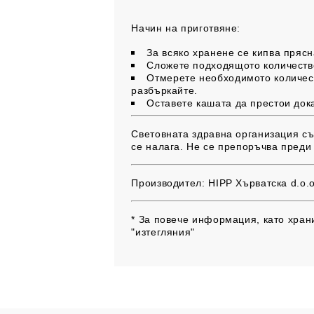
Начин на приготвяне:
За всяко хранене се кипва прясн
Сложете подходящото количество
Отмерете необходимото количест
разбъркайте.
Оставете кашата да престои док
Световната здравна организация съв
се налага. Не се препоръчва преди
Производител:
HIPP Хърватска d.o.o
* За повече информация, като храни
"изтегляния"