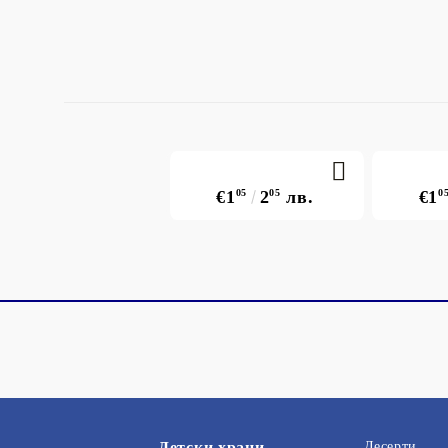
€1
05
2
05
лв.
€1
0
Детски храни
Десерти