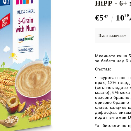
АЛСАМИ
ЛОСИОНИ
HiPP - 6+ 
Събота
Супи
РИ ЗА
АКСЕСОАРИ ЗА БАНЯ
ПОЛЕЗНИ УР
Млечни каши и десерти
10:00 - 18:00
€5
10
70
А
БЕБЕТО
47
Хомогенизирани сирена
Неделя
(Лятно работно време за юли и август)
и меса
Почивен ден
ЕБЕШКИ
БЕБЕШКИ И ДЕТСК
Има в наличност
АЛЪГАЛКИ И
ЛИГАВНИЦИ
Телефон:
 СНАКСОВЕ
БЕБЕШКИ
ДЕСЕРТИ
ЛИПСОВЕ
ИТИ
МАКАРОНИ
0886 444 925
Млечната каша 5
за бебета над 6 
Email:
Състав:
Работа с клиенти: info@magazinganchev.bg
суроватъчен
п
Бизнес: office@magazinganchev.bg
прах, 12% твър
(слънчогледово 
масло), 6% мек
овесено
брашно,
оризово брашно 
сливи, калциев к
дифосфат, витам
йодат, витамин 
*от биологично 