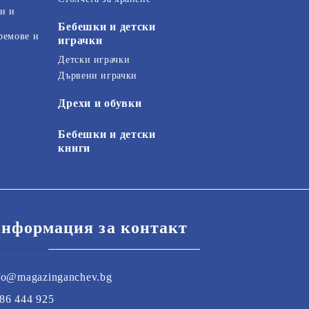
и и
Бебешки и детски
ремове и
играчки
Детски играчки
Дървени играчки
Дрехи и обувки
Бебешки и детски
книги
нформация за контакт
fo@magazinganchev.bg
86 444 925