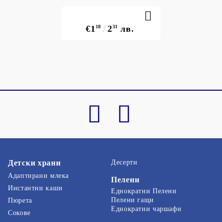
€1
18
2
31
лв.
Детски храни
Десерти
Адаптирани млека
Пелени
Инстантни каши
Еднократни Пелени
Пелени гащи
Пюрета
Еднократни чаршафи
Сокове