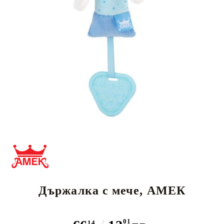
Държалка с мече, АМЕК
01
14