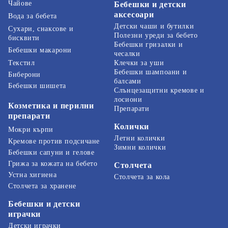
Чайове
Бебешки и детски
аксесоари
Вода за бебета
Детски чаши и бутилки
Сухари, снаксове и
Полезни уреди за бебето
бисквити
Бебешки гризалки и
Бебешки макарони
чесалки
Текстил
Клечки за уши
Бебешки шампоани и
Биберони
балсами
Бебешки шишета
Слънцезащитни кремове и
лосиони
Козметика и перилни
Препарати
препарати
Колички
Мокри кърпи
Летни колички
Кремове против подсичане
Зимни колички
Бебешки сапуни и гелове
Грижа за кожата на бебето
Столчета
Устна хигиена
Столчета за кола
Столчета за хранене
Бебешки и детски
играчки
Детски играчки