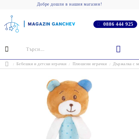
Добре дошли в нашия магазин!
0886 444 925
Бебешки и детски играчки
Плюшени играчки
Държалка с 