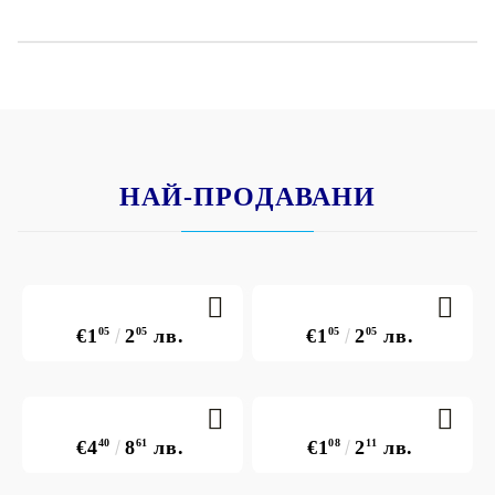
Продуктът е изцяло изработен в България
НАЙ-ПРОДАВАНИ
€1
05
2
05
лв.
€1
05
2
05
лв.
€4
40
8
61
лв.
€1
08
2
11
лв.