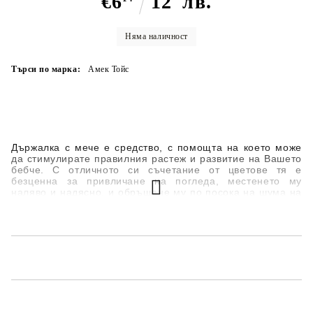
€6
12
лв.
Няма наличност
Търси по марка:
Амек Тойс
Държалка с мече е средство, с помощта на което може
да стимулирате правилния растеж и развитие на Вашето
бебче. С отличното си съчетание от цветове тя е
безценна за привличане на погледа, местенето му
наляво и надясно, и обръщане му по посока на шума на
дрънкалката. При натиск на играчката тя издава бибкащи
звуци. Висящият й аксесоар представлява чесалка за
зъби/венци. Държалката е мека и с удобна форма за
хващане от малките бебешки ръчички.
Състав: текстил, пълнеж и багрила безвредни за
здравето.
Може да се пере до 30°С.
Отговаря на европейска директива 2009/48/ЕО.