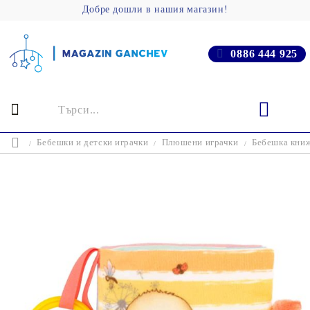
Добре дошли в нашия магазин!
0886 444 925
Бебешки и детски играчки
Плюшени играчки
Бебешка кни