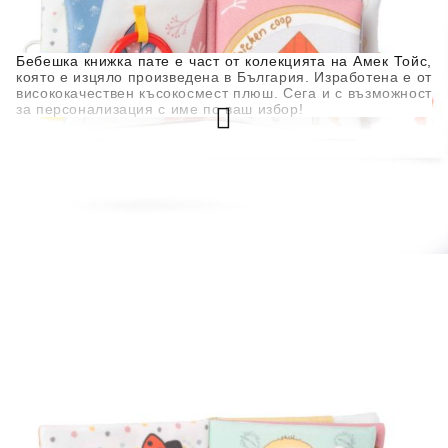
Бебешка книжка пате е част от колекцията на Амек Тойс,
която е изцяло произведена в България. Изработена е от
висококачествен късокосмест плюш. Сега и с възможност
за персонализация с име по ваш избор!
Мека бебешка книжка с животни може да бъде включена
още в първите игри на бебето. Погрижили сме се
играчката да е изцяло безопасна, без лесно отделящи се
части. С разгръщането на всяка страничка бебето ще
усъвършенства фината моторика на пръстчетата си и ще
открива по нещо интересно.
Състав: текстил, пълнеж и багрила безвредни за
здравето.
Тип персонализация: Специален кадифен печат,
устойчив на пране и сушене
Може да се пере до 30°С.
Отговаря на европейска директива 2009/48/ЕО.
Продуктът е изцяло изработен в България.