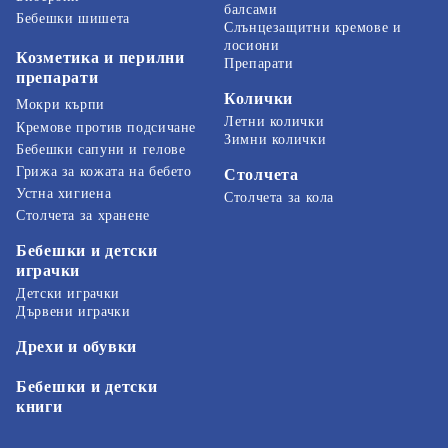
балсами
Бебешки шишета
Слънцезащитни кремове и
лосиони
Козметика и перилни
Препарати
препарати
Колички
Мокри кърпи
Летни колички
Кремове против подсичане
Зимни колички
Бебешки сапуни и гелове
Грижа за кожата на бебето
Столчета
Устна хигиена
Столчета за кола
Столчета за хранене
Бебешки и детски
играчки
Детски играчки
Дървени играчки
Дрехи и обувки
Бебешки и детски
книги