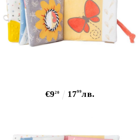
Бебешка книжка пате, АМЕК
€9
17
99
лв.
20
Няма наличност
Търси по марка:
Амек Тойс