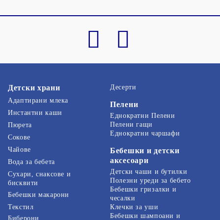
Детски храни
Десерти
Адаптирани млека
Пелени
Инстантни каши
Еднократни Пелени
Пелени гащи
Пюрета
Еднократни чаршафи
Сокове
Чайове
Бебешки и детски
аксесоари
Вода за бебета
Детски чаши и бутилки
Сухари, снаксове и
Полезни уреди за бебето
бисквити
Бебешки гризалки и
Бебешки макарони
чесалки
Текстил
Клечки за уши
Бебешки шампоани и
Биберони