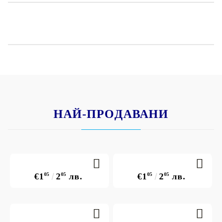
здравето.
Може да се пере до 30°С.
Отговаря на европейска директива 2009/48/ЕО.
НАЙ-ПРОДАВАНИ
€1
05
2
05
лв.
€1
05
2
05
лв.