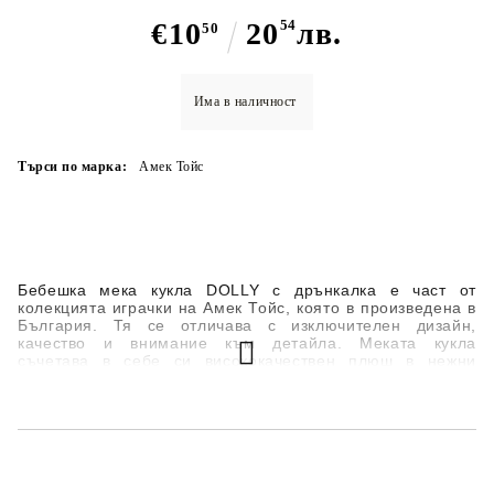
€10
20
54
лв.
50
Има в наличност
Търси по марка:
Амек Тойс
Бебешка мека кукла DOLLY с дрънкалка е част от
колекцията играчки на Амек Тойс, която в произведена в
България. Тя се отличава с изключителен дизайн,
качество и внимание към детайла. Меката кукла
съчетава в себе си висококачествен плюш в нежни
бебешки цветове. Играчката е невероятно мека, което я
прави приятна за гушкане.
Тип персонализация: Специален кадифен печат,
устойчив на пране и сушене
Състав: текстил, пълнеж и багрила безвредни за