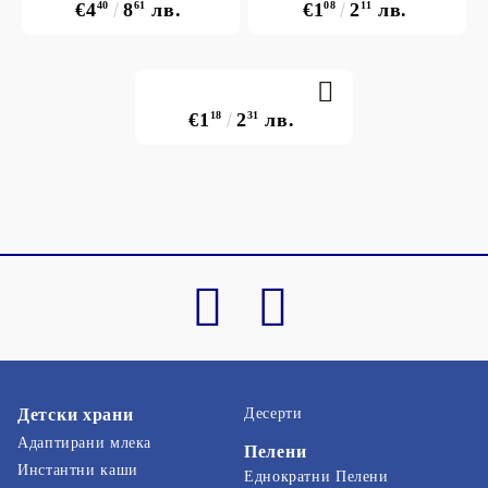
€4
40
8
61
лв.
€1
08
2
11
лв.
€1
18
2
31
лв.
Детски храни
Десерти
Адаптирани млека
Пелени
Инстантни каши
Еднократни Пелени