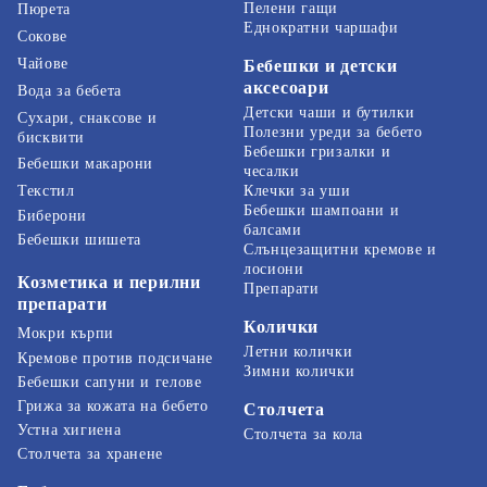
Пелени гащи
Пюрета
Еднократни чаршафи
Сокове
Чайове
Бебешки и детски
аксесоари
Вода за бебета
Детски чаши и бутилки
Сухари, снаксове и
Полезни уреди за бебето
бисквити
Бебешки гризалки и
Бебешки макарони
чесалки
Текстил
Клечки за уши
Бебешки шампоани и
Биберони
балсами
Бебешки шишета
Слънцезащитни кремове и
лосиони
Козметика и перилни
Препарати
препарати
Колички
Мокри кърпи
Летни колички
Кремове против подсичане
Зимни колички
Бебешки сапуни и гелове
Грижа за кожата на бебето
Столчета
Устна хигиена
Столчета за кола
Столчета за хранене