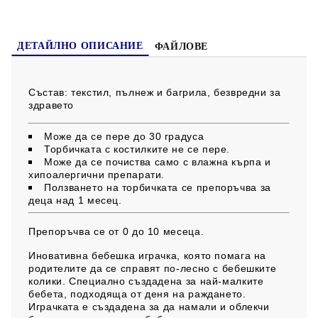
*Виж етикета за повече информация за
и
нструкции за
употреба
(PDF)
ДЕТАЙЛНО ОПИСАНИЕ
ФАЙЛОВЕ
Състав:
текстил, пълнеж и багрила, безвредни за
здравето
Може да се пере до 30 градуса
Торбичката с костилките не се пере.
Може да се почиства само с влажна кърпа и
хипоалергични препарати.
Ползването на торбичката се препоръчва за
деца над 1 месец.
Препоръчва се от 0 до 10 месеца.
Иновативна бебешка играчка, която помага на
родителите да се справят по-лесно с бебешките
колики. Специално създадена за най-малките
бебета, подходяща от деня на раждането.
Играчката е създадена за да намали и облекчи