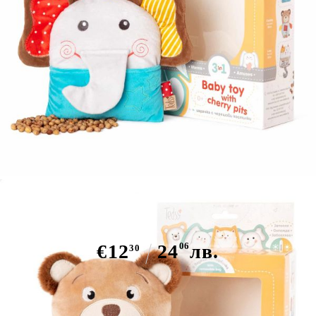
Бебешка плюшена играчка с
черешови костилки против
колики, АМЕК
€12
24
06
лв.
30
Има в наличност