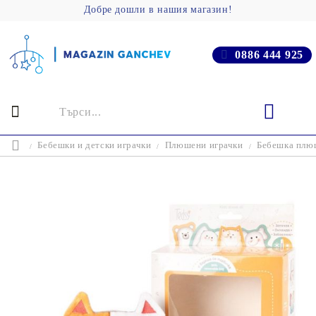
Добре дошли в нашия магазин!
0886 444 925
Бебешки и детски играчки
Плюшени играчки
Бебешка плюш