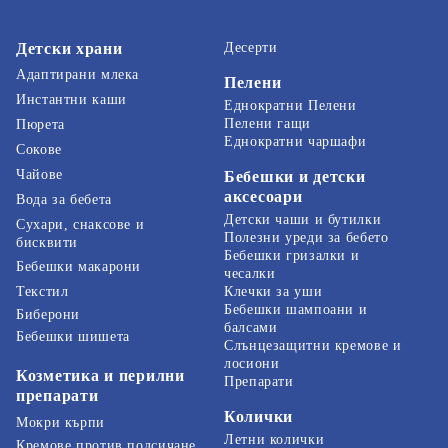
Детски храни
Десерти
Адаптирани млека
Пелени
Инстантни каши
Еднократни Пелени
Пелени гащи
Пюрета
Еднократни чаршафи
Сокове
Чайове
Бебешки и детски
аксесоари
Вода за бебета
Детски чаши и бутилки
Сухари, снаксове и
Полезни уреди за бебето
бисквити
Бебешки гризалки и
Бебешки макарони
чесалки
Текстил
Клечки за уши
Бебешки шампоани и
Биберони
балсами
Бебешки шишета
Слънцезащитни кремове и
лосиони
Козметика и перилни
Препарати
препарати
Колички
Мокри кърпи
Летни колички
Кремове против подсичане