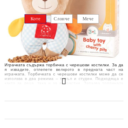
Изберете вариант:
Коте
Слонче
Мече
Търси по марка:
Амек Тойс
Играчката съдържа торбичка с черешови костилки. За да
я извадите, отлепете велкрото в предната част на
играчката. Торбичката с черешови костилки може да се
използва в два режима – топъл и студен. Подходяща е
както за деца, така и за възрастни. Запазва топлината
изключително добре и се адаптира към формата на
тялото. По този начин топлината помага точно там,
където е нужно – при напрежение във врата, стомашни
спазми и колики при бебетата, болки в гърба,
главоболие, студени крака и много други. Може също да
се охлади и да се използва като студен компрес при
спортни травми, натъртвания, навяхвания и подпухнали
очи.