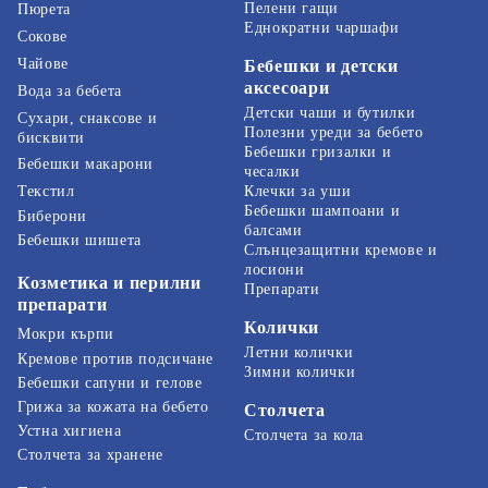
Пелени гащи
Пюрета
Еднократни чаршафи
Сокове
Чайове
Бебешки и детски
аксесоари
Вода за бебета
Детски чаши и бутилки
Сухари, снаксове и
Полезни уреди за бебето
бисквити
Бебешки гризалки и
Бебешки макарони
чесалки
Текстил
Клечки за уши
Бебешки шампоани и
Биберони
балсами
Бебешки шишета
Слънцезащитни кремове и
лосиони
Козметика и перилни
Препарати
препарати
Колички
Мокри кърпи
Летни колички
Кремове против подсичане
Зимни колички
Бебешки сапуни и гелове
Грижа за кожата на бебето
Столчета
Устна хигиена
Столчета за кола
Столчета за хранене