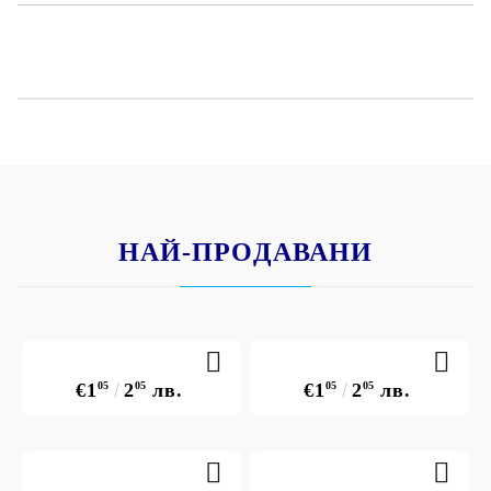
съответствие с европейските закони за козметика),
без оцветители, без сапун, без PEG емулгатори, без
парабени, с неутрално рН, без микро-пластмасови
частици.
НАЙ-ПРОДАВАНИ
€1
05
2
05
лв.
€1
05
2
05
лв.