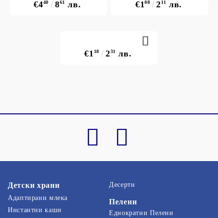
€4
40
8
61
лв.
€1
08
2
11
лв.
€1
18
2
31
лв.
Детски храни
Десерти
Адаптирани млека
Пелени
Инстантни каши
Еднократни Пелени