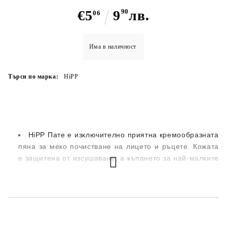
€5
9
90
лв.
06
Има в наличност
Търси по марка:
HiPP
HiPP Пате е изключително приятна кремообразната
пяна за меко почистване на лицето и ръцете. Кожата
е защитена от изсушаване, а къпането за най-малките
е много забавно. Не люти на очите и е с неутрално
рН.
Sensitive: без парафиново олио, разработен така,
че да сведе до минимум риска от алергии, с лек
аромат - без аромати, причиняващи алергии (в