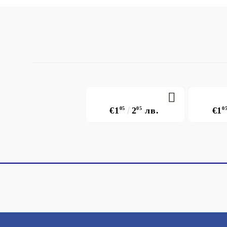
€1
05
2
05
лв.
€1
0