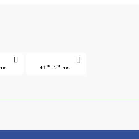
лв.
€1
18
2
31
лв.