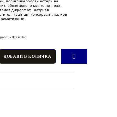
ни, полиглицеролови естери на
ни), обезмаслено
мляко
на прах,
атриев дифосфат, натриев
стител: ксантан, консервант: калиев
ароматизанти.
ровец - Ден и Нощ