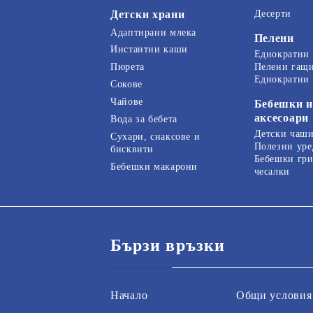
Детски храни
Десерти
Адаптирани млека
Пелени
Инстантни каши
Еднократни
Пелени гащ
Пюрета
Еднократни
Сокове
Чайове
Бебешки и
аксесоари
Вода за бебета
Детски чаши
Сухари, снаксове и
Полезни уре
бисквити
Бебешки гри
Бебешки макарони
чесалки
Бързи връзки
Начало
Общи условия