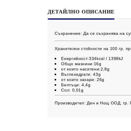
ДЕТАЙЛНО ОПИСАНИЕ
Съхранение:
Да се съхранява на су
Хранителни стойности на 100 гр. пр
Енергийност:334kcal / 1398kJ
Общо мазнини:16g
от които наситени:2,8g
Въглехидрати: 43g
от които захари: 26g
Белтъци: 4,4g
Сол: 0,01g
Производител:
Ден и Нощ ООД, гр.