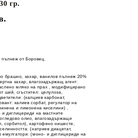
30 гр.
Перилни препарати
майки
ЕДИ ЗА
ДЕТСКИ ГЪРНЕТА
Омекотители
в.
Препарати за съдове
И
ТЕКСТИЛ
ДЕТСКИ МЮСЛИТА
в пълнеж от Боровец.
но
брашно, захар, ванилов пълнеж 20%
вертна захар, влагозадържащ агент:
маслено
мляко
на прах , модифицирано
т ший, сгъстител: целулоза,
цветители: (калциев карбонат,
рвант: калиев сорбат, регулатор на
винена и лимонена киселини) ,
- и диглицериди на мастните
чогледово олио, влагозадържащи
л, сорбитол), картофено нишесте,
селинността: (натриев диацетат,
) емулгатори: (моно- и диглицериди на