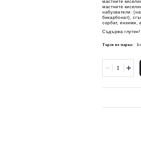
мастните кисели
мастните кисели
набухватели: (н
бикарбонат), сгъ
сорбат, ензими, 
Съдържа глутен!
Търси по марка:
Бо