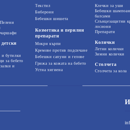
Текстил
Клечки за уши
Бебешки шампоан
Биберони
балсами
Бебешки шишета
Слънцезащитни к
 Пелени
лосиони
и
Козметика и перилни
Препарати
 чаршафи
препарати
Колички
 детски
Мокри кърпи
Летни колички
Кремове против подсичане
Зимни колички
 и бутилки
Бебешки сапуни и гелове
ди за бебето
Грижа за кожата на бебето
Столчета
залки и
Устна хигиена
Столчета за кола
И
in