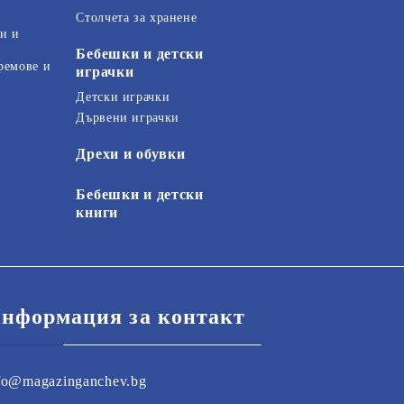
Столчета за хранене
и и
Бебешки и детски
ремове и
играчки
Детски играчки
Дървени играчки
Дрехи и обувки
Бебешки и детски
книги
нформация за контакт
fo@magazinganchev.bg