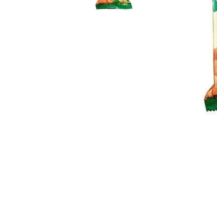
Бебешки и детски аксесоари
Б
Козметика и перилни препарати
БЕБЕШКИ МАНИКЮР
АКСЕСОА
МАЙКАТ
Колички
Столчета
БЕБЕШКИ ГРИЗАЛКИ
Б
Бебешки и детски играчки
И ЧЕСАЛКИ
З
Дрехи и обувки
ВОДА ЗА БЕБЕТА
СУХАРИ,
К
И БИСКВ
Бебешки и детски книги