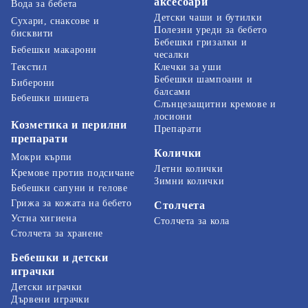
аксесоари
Вода за бебета
Детски чаши и бутилки
Сухари, снаксове и
Полезни уреди за бебето
бисквити
Бебешки гризалки и
Бебешки макарони
чесалки
Текстил
Клечки за уши
Бебешки шампоани и
Биберони
балсами
Бебешки шишета
Слънцезащитни кремове и
лосиони
Козметика и перилни
Препарати
препарати
Колички
Мокри кърпи
Летни колички
Кремове против подсичане
Зимни колички
Бебешки сапуни и гелове
Грижа за кожата на бебето
Столчета
Устна хигиена
Столчета за кола
Столчета за хранене
Бебешки и детски
играчки
Детски играчки
Дървени играчки