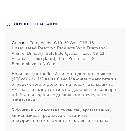
ДЕТАЙЛНО ОПИСАНИЕ
Състав:
Fatty Acids, C10-20 And C16-18
Unsaturated Reaction Products With Triethanol
Amine, Dimethyl Sulphate Quaternized, C9-11
Alcohols, Ethoxylated, 8Eo, Perfume, 1,2-
Benzothiazolin-3-One.
Начин на употреба:
Изсипете една пълна чаша
(100сс) или 1/2 чаша Сано Максима омекотител в
определеното отделение на пералната машина.
Ако не съществува такова отделение се разтварят
в 1-2 чаши вода и се добавя към последното
изплакване.
5 функции - омекотява тъканите, ароматизира,
хигиенизира, предпазва от статично
електричество и спомага за по-лесно гладене.