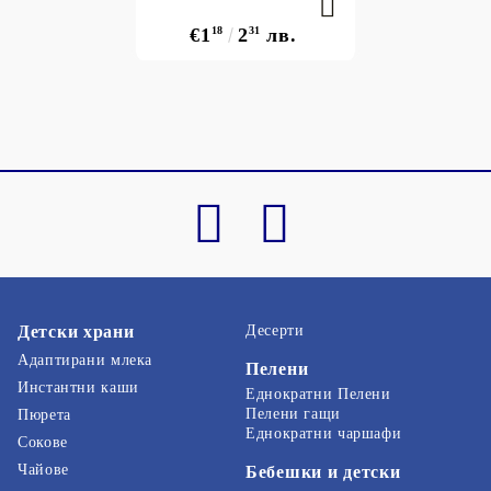
€1
18
2
31
лв.
Детски храни
Десерти
Адаптирани млека
Пелени
Инстантни каши
Еднократни Пелени
Пелени гащи
Пюрета
Еднократни чаршафи
Сокове
Чайове
Бебешки и детски