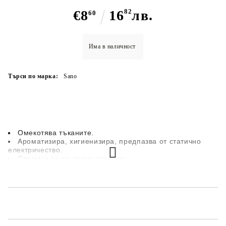
€8
16
82
лв.
60
Има в наличност
Търси по марка:
Sano
Омекотява тъканите.
Ароматизира, хигиенизира, предпазва от статично
електричество.
Спомага за по-лесно гладене.