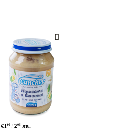
€1
05
2
05
лв.