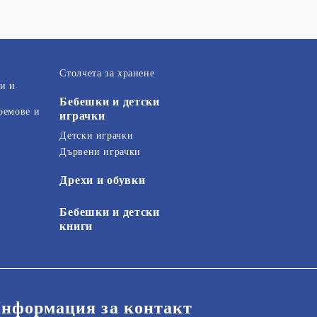
Столчета за хранене
и и
Бебешки и детски
ремове и
играчки
Детски играчки
Дървени играчки
Дрехи и обувки
Бебешки и детски
книги
нформация за контакт