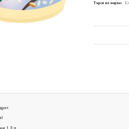
Търси по марка:
С
дукт:
al
ни 1,3 g