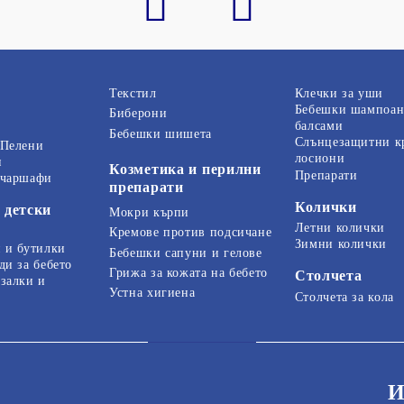
Текстил
Клечки за уши
Бебешки шампоан
Биберони
балсами
Бебешки шишета
Слънцезащитни к
 Пелени
лосиони
и
Козметика и перилни
Препарати
 чаршафи
препарати
Колички
 детски
Мокри кърпи
Летни колички
Кремове против подсичане
Зимни колички
 и бутилки
Бебешки сапуни и гелове
ди за бебето
Грижа за кожата на бебето
Столчета
залки и
Устна хигиена
Столчета за кола
И