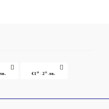
лв.
€1
18
2
31
лв.