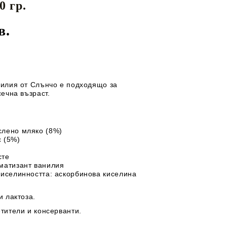
0 гр.
Перилни препарати
майки
ЕДИ ЗА
ДЕТСКИ ГЪРНЕТА
Омекотители
в.
Препарати за съдове
И
ТЕКСТИЛ
ДЕТСКИ МЮСЛИТА
илия от Слънчо е подходящо за
ечна възраст.
слено мляко
(8%)
с (5%)
сте
оматизант ванилия
киселинността: аскорбинова киселина
и лактоза.
тители и консерванти.