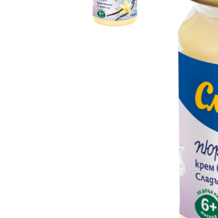
Бебешки и детски аксесоари
Б
Козметика и перилни препарати
БЕБЕШКИ МАНИКЮР
АКСЕСОА
МАЙКАТ
Колички
Столчета
БЕБЕШКИ ГРИЗАЛКИ
Б
Бебешки и детски играчки
И ЧЕСАЛКИ
З
Дрехи и обувки
ВОДА ЗА БЕБЕТА
СУХАРИ,
К
И БИСКВ
Бебешки и детски книги