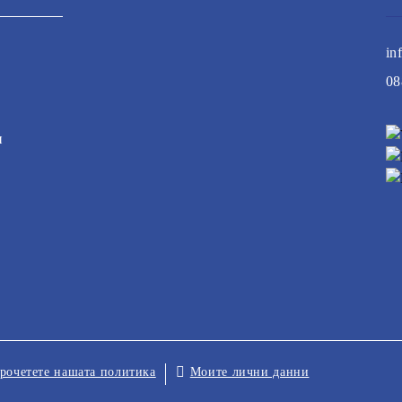
in
08
и
Моите лични данни
рочетете нашата политика