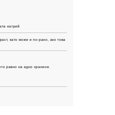
ата натрий
аст, като може и по-рано, ако това
ото равно на едно хранене.