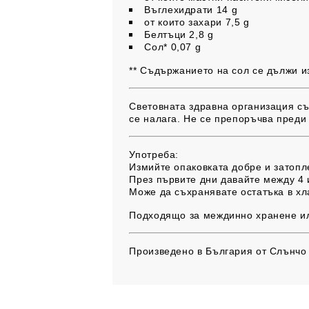
Въглехидрати 14 g
от които захари 7,5 g
Белтъци 2,8 g
Сол* 0,07 g
** Съдържанието на сол се дължи и
Световната здравна организация съв
се налага. Не се препоръчва преди
Употреба:
Измийте опаковката добре и затопл
През първите дни давайте между 4 
Може да съхранявате остатъка в хл
Подходящо за междинно хранене ил
Произведено
в България от Слънчо