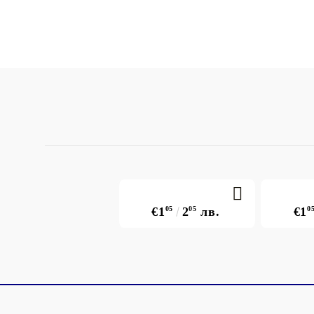
€1
05
2
05
лв.
€1
0