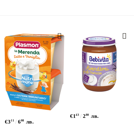
€1
43
2
80
лв.
€3
11
6
08
лв.