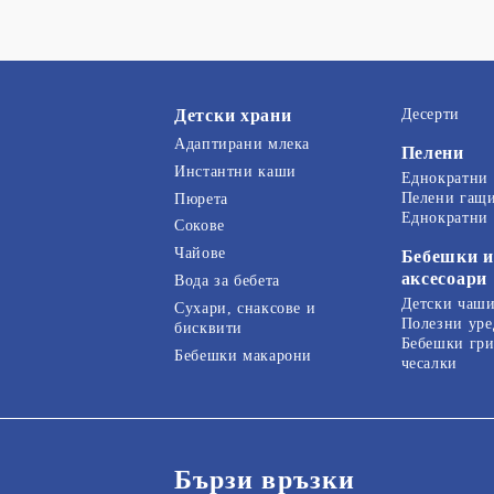
Детски храни
Десерти
Адаптирани млека
Пелени
Инстантни каши
Еднократни
Пелени гащ
Пюрета
Еднократни
Сокове
Чайове
Бебешки и
аксесоари
Вода за бебета
Детски чаши
Сухари, снаксове и
Полезни уре
бисквити
Бебешки гри
Бебешки макарони
чесалки
Бързи връзки