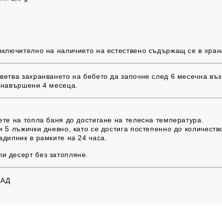
зключително на наличието на естествено съдържащ се в хран
етва захранването на бебето да започне след 6 месечна възр
 навършени 4 месеца.
ете на топла баня до достигане на телесна температура.
и 5 лъжички дневно, като се достига постепенно до количеств
адилник в рамките на 24 часа.
и десерт без затопляне.
 АД