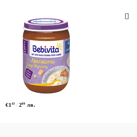
€1
43
2
80
лв.