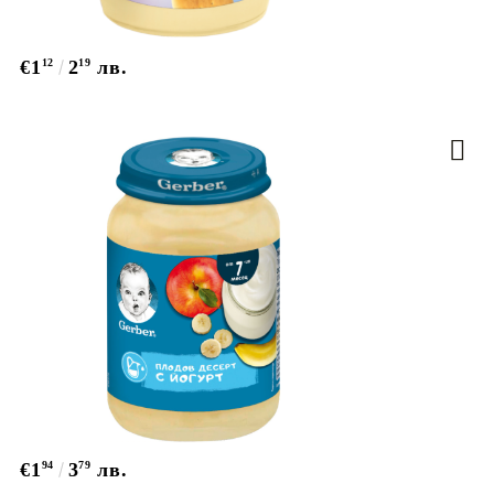
€1
12
2
19
лв.
€1
94
3
79
лв.