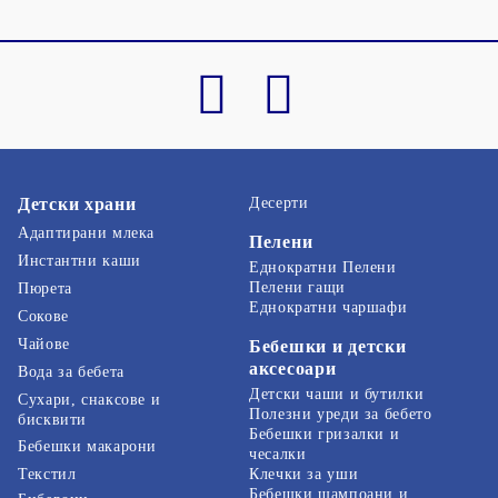
Детски храни
Десерти
Адаптирани млека
Пелени
Инстантни каши
Еднократни Пелени
Пелени гащи
Пюрета
Еднократни чаршафи
Сокове
Чайове
Бебешки и детски
аксесоари
Вода за бебета
Детски чаши и бутилки
Сухари, снаксове и
Полезни уреди за бебето
бисквити
Бебешки гризалки и
Бебешки макарони
чесалки
Текстил
Клечки за уши
Бебешки шампоани и