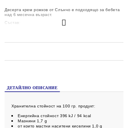
Десерта крем рожков от Слънчо е подходящо за бебета
над 6 месечна възраст.
Състав:
вода
пшеничен
грис* (7%)
сухо пълномаслено мляко** (6%)
захар
оризово нишесте
брашно от рожков (1,5%)
регулатор на киселинността: аскорбинова киселина
(витамин С)
Съдържа глутен и лактоза.
Не съдържа оцветители, консерванти и ароматизанти.
ДЕТАЙЛНО ОПИСАНИЕ
Хранителна стойност на 100 гр. продукт:
Енергийна стойност 396 kJ / 94 kcal
Мазнини 1,7 g
от които мастни наситени киселини 1,0 g