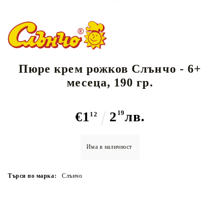
Пюре крем рожков Слънчо - 6+
месеца, 190 гр.
€1
2
19
лв.
12
Има в наличност
Търси по марка:
Слънчо