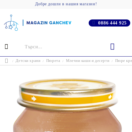
Добре дошли в нашия магазин!
0886 444 925
Детски храни
Пюрета
Млечни каши и десерти
Пюре кре