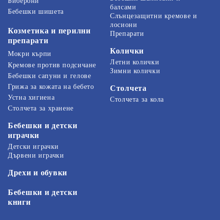
Биберони
балсами
Бебешки шишета
Слънцезащитни кремове и
лосиони
Козметика и перилни
Препарати
препарати
Колички
Мокри кърпи
Летни колички
Кремове против подсичане
Зимни колички
Бебешки сапуни и гелове
Грижа за кожата на бебето
Столчета
Устна хигиена
Столчета за кола
Столчета за хранене
Бебешки и детски
играчки
Детски играчки
Дървени играчки
Дрехи и обувки
Бебешки и детски
книги