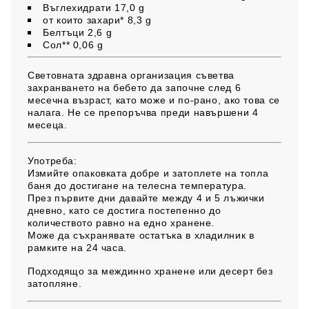
Въглехидрати 17,0 g
от които захари* 8,3 g
Белтъци 2,6 g
Сол** 0,06 g
Световната здравна организация съветва
захранването на бебето да започне след 6
месечна възраст, като може и по-рано, ако това се
налага. Не се препоръчва преди навършени 4
месеца.
Употреба:
Измийте опаковката добре и затоплете на топла
баня до достигане на телесна температура.
През първите дни давайте между 4 и 5 лъжички
дневно, като се достига постепенно до
количеството равно на едно хранене.
Може да съхранявате остатъка в хладилник в
рамките на 24 часа.
Подходящо за междинно хранене или десерт без
затопляне.