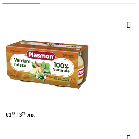
€1
89
3
70
лв.