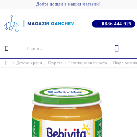
Добре дошли в нашия магазин!
0886 444 925
Детски храни
Пюрета
Зеленчукови пюрета
Пюре различн