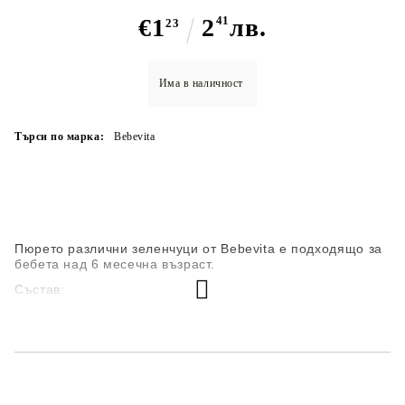
€1
2
41
лв.
23
Има в наличност
Търси по марка:
Bebevita
Пюрето различни зеленчуци от Bebevita е подходящо за
бебета над 6 месечна възраст.
Състав:
зеленчуци 73% (моркови, картофи, грах)
вода
ориз варен
масло от рапица 2%
витамин C
железен дифосфат