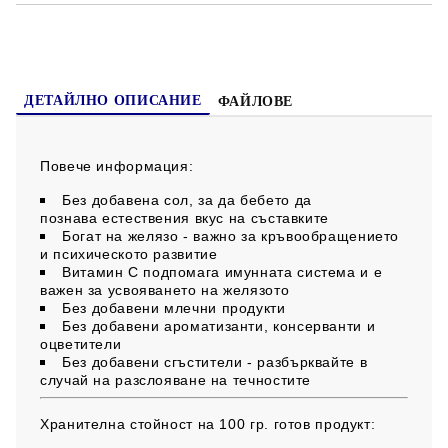
Не съдържа глутен!
ДЕТАЙЛНО ОПИСАНИЕ
ФАЙЛОВЕ
Повече информация:
Без добавена сол, за да бебето да
познава естествения вкус на съставките
Богат на желязо - важно за кръвообращението
и психическото развитие
Витамин С подпомага имунната система и е
важен за усвояването на желязото
Без добавени млечни продукти
Без добавени ароматизанти, консерванти и
оцветители
Без добавени сгъстители - разбърквайте в
случай на разслояване на течностите
Хранителна стойност на 100 гр. готов продукт: