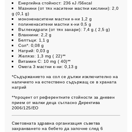
Енергийна стойност: 236 кJ /56ксаl
Мазнини (от тях наситени мастни кислини): 2,0
g (0,1 g)
мононенаситени мастни к-ни 1,2 g
полиненаситени мастни к-ни 0,5 g
Въглехидрати (от тях захари): 7,4 g.( 2,5 g)
Влакнини: 2,2 g
Белтъци: 1,1 g
Сол*: 0,08 g
Натрий: 0,03 g
Желязо: 1,3 mg ( 22)**
Витамин C: 10 mg ( 40)**
Омега 3 мастни к-ни: 0,13 g
*Съдържанието на сол се дължи изключително на
наличието на естествено съдържащ се в храната
натрий
**процент от референтните стойности за дневен
прием от малки деца съгласно Директива
2006/125/ЕО
Световната здравна организация съветва
захранването на бебето да започне след 6