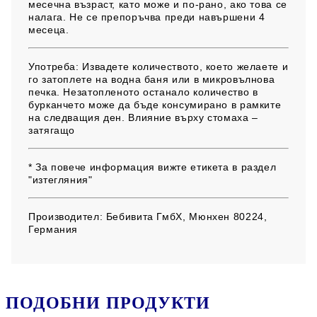
месечна възраст, като може и по-рано, ако това се
налага. Не се препоръчва преди навършени 4
месеца.
Употреба:
Извадете количеството, което желаете и
го затоплете на водна баня или в микровълнова
печка. Незатопленото останало количество в
бурканчето може да бъде консумирано в рамките
на следващия ден. Влияние върху стомаха –
затягащо
* За повече информация вижте етикета в раздел
"изтегляния"
Производител:
Бебивита ГмбХ, Мюнхен 80224,
Германия
ПОДОБНИ ПРОДУКТИ