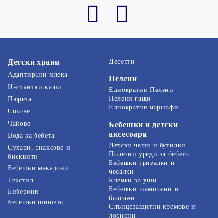
Детски храни
Десерти
Адаптирани млека
Пелени
Инстантни каши
Еднократни Пелени
Пелени гащи
Пюрета
Еднократни чаршафи
Сокове
Чайове
Бебешки и детски
аксесоари
Вода за бебета
Детски чаши и бутилки
Сухари, снаксове и
Полезни уреди за бебето
бисквити
Бебешки гризалки и
Бебешки макарони
чесалки
Текстил
Клечки за уши
Бебешки шампоани и
Биберони
балсами
Бебешки шишета
Слънцезащитни кремове и
лосиони