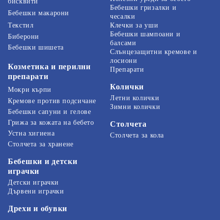
бисквити
Бебешки гризалки и
Бебешки макарони
чесалки
Текстил
Клечки за уши
Бебешки шампоани и
Биберони
балсами
Бебешки шишета
Слънцезащитни кремове и
лосиони
Козметика и перилни
Препарати
препарати
Колички
Мокри кърпи
Летни колички
Кремове против подсичане
Зимни колички
Бебешки сапуни и гелове
Грижа за кожата на бебето
Столчета
Устна хигиена
Столчета за кола
Столчета за хранене
Бебешки и детски
играчки
Детски играчки
Дървени играчки
Дрехи и обувки