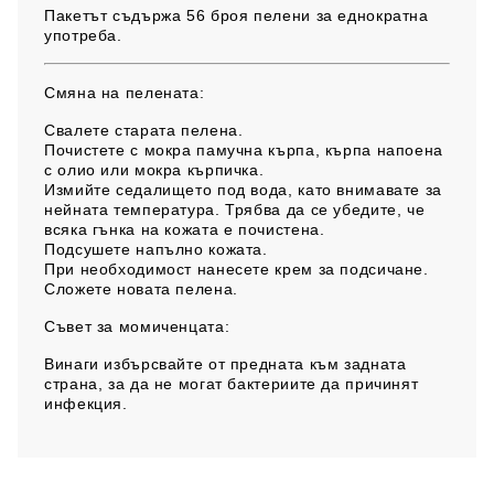
Пакетът съдържа 56 броя пелени за еднократна
употреба.
Смяна на пелената:
Свалете старата пелена.
Почистете с мокра памучна кърпа, кърпа напоена
с олио или мокра кърпичка.
Измийте седалището под вода, като внимавате за
нейната температура. Трябва да се убедите, че
всяка гънка на кожата е почистена.
Подсушете напълно кожата.
При необходимост нанесете крем за подсичане.
Сложете новата пелена.
Съвет за момиченцата:
Винаги избърсвайте от предната към задната
страна, за да не могат бактериите да причинят
инфекция.