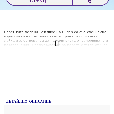
Търси по марка:
Pufies
Бебешките пелени Sensitive на Pufies са със специално
изработени нишки, меки като коприна, и обогатени с
лайка и алое вера, за да намали риска от зачервяване и
раздразнения. Препоръчват се за бебета с тегло от 9 до
14 кг.
Създадени да осигурят максимален комфорт и
отлична защита срещу протичане
Изработени от материя, позволяваща на кожата да
"диша"
Абсорбиращи сфери, които попиват течностите и ги
задържат вътре в пелената
Изработени от изключително мека и тънка материя,
която позволява пелената да диша
Предпазва от запарване, зачервяване и подсичане
ДЕТАЙЛНО ОПИСАНИЕ