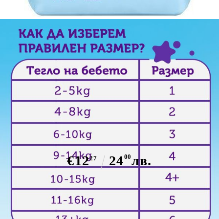
Пелени Sensitive Pufies 4, 9-14кг.
56 броя.
€12
24
00
лв.
27
Има в наличност