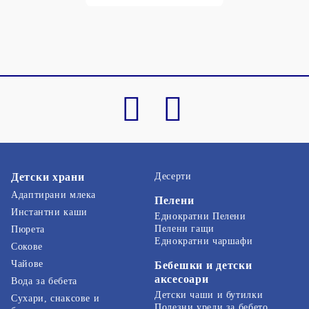
Детски храни
Десерти
Адаптирани млека
Пелени
Инстантни каши
Еднократни Пелени
Пелени гащи
Пюрета
Еднократни чаршафи
Сокове
Чайове
Бебешки и детски
аксесоари
Вода за бебета
Детски чаши и бутилки
Сухари, снаксове и
Полезни уреди за бебето