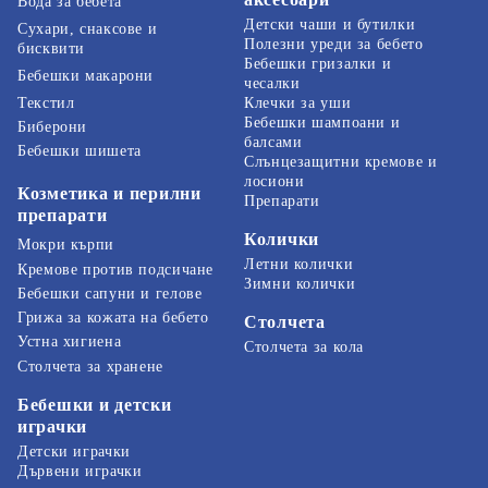
Вода за бебета
Детски чаши и бутилки
Сухари, снаксове и
Полезни уреди за бебето
бисквити
Бебешки гризалки и
Бебешки макарони
чесалки
Текстил
Клечки за уши
Бебешки шампоани и
Биберони
балсами
Бебешки шишета
Слънцезащитни кремове и
лосиони
Козметика и перилни
Препарати
препарати
Колички
Мокри кърпи
Летни колички
Кремове против подсичане
Зимни колички
Бебешки сапуни и гелове
Грижа за кожата на бебето
Столчета
Устна хигиена
Столчета за кола
Столчета за хранене
Бебешки и детски
играчки
Детски играчки
Дървени играчки