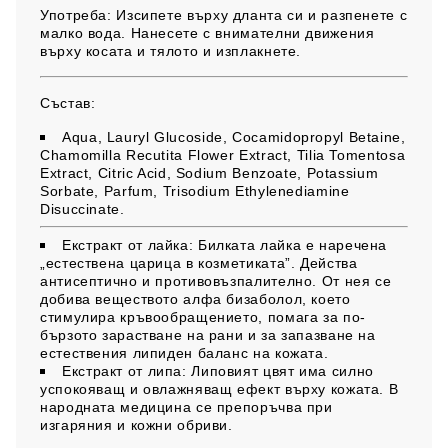
Употреба:
Изсипете върху дланта си и разпенете с
малко вода. Нанесете с внимателни движения
върху косата и тялото и изплакнете.
Състав:
Aqua, Lauryl Glucоside, Cocamidopropyl Betaine,
Chamomilla Recutita Flower Extract, Tilia Tomentosa
Extract, Citric Acid, Sodium Benzoate, Potassium
Sorbate, Parfum, Trisodium Ethylenediamine
Disuccinate.
Екстракт от лайка:
Билката лайка е наречена
„естествена царица в козметиката”. Действа
антисептично и противовъзпалително. От нея се
добива веществото алфа бизаболол, което
стимулира кръвообращението, помага за по-
бързото зарастване на рани и за запазване на
естествения липиден баланс на кожата.
Екстракт от липа:
Липовият цвят има силно
успокояващ и овлажняващ ефект върху кожата. В
народната медицина се препоръчва при
изгаряния и кожни обриви.