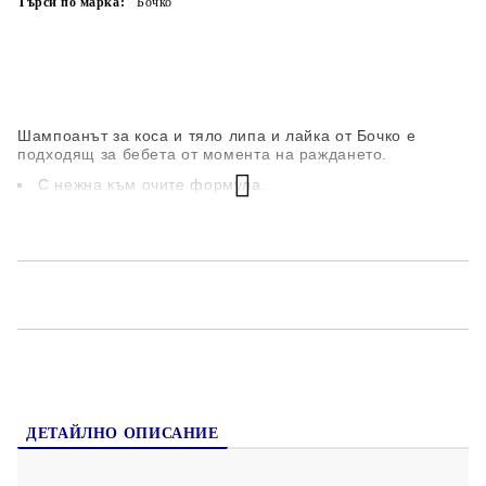
Търси по марка:
Бочко
Шампоанът за коса и тяло липа и лайка от Бочко е
подходящ за бебета от момента на раждането.
С нежна към очите формула.
Деликатно измива косата и почиства кожата на
бебето.
Чистата формула на шампоана
Бочко е без дразнещи съставки (SLES), с
хипоалергенен аромат и прави фина и мека пяна.
ДЕТАЙЛНО ОПИСАНИЕ