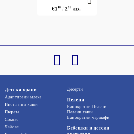
€1
18
2
31
лв.
Детски храни
Десерти
Адаптирани млека
Пелени
Инстантни каши
Еднократни Пелени
Пелени гащи
Пюрета
Еднократни чаршафи
Сокове
Чайове
Бебешки и детски
аксесоари