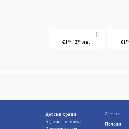
€1
05
2
05
лв.
€1
0
Детски храни
Десерти
Адаптирани млека
Пелени
Инстантни каши