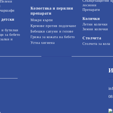
Слънцезащитни к
 Пелени
лосиони
и
Козметика и перилни
Препарати
 чаршафи
препарати
Колички
 детски
Мокри кърпи
Летни колички
Кремове против подсичане
Зимни колички
 и бутилки
Бебешки сапуни и гелове
ди за бебето
Грижа за кожата на бебето
Столчета
залки и
Устна хигиена
Столчета за кола
И
in
08
и