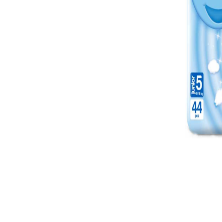
Бебешки и детски аксесоари
Б
Козметика и перилни препарати
БЕБЕШКИ МАНИКЮР
АКСЕСОА
МАЙКАТ
Колички
Столчета
БЕБЕШКИ ГРИЗАЛКИ
Б
Бебешки и детски играчки
И ЧЕСАЛКИ
З
Дрехи и обувки
ВОДА ЗА БЕБЕТА
СУХАРИ,
К
И БИСКВ
Бебешки и детски книги