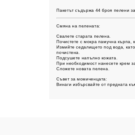
Пакетът съдържа 44 броя пелени за
Смяна на пелената:
Свалете старата пелена.
Почистете с мокра памучна кърпа, 
Измийте седалището под вода, като 
почистена.
Подсушете напълно кожата.
При необходимост нанесете крем з
Сложете новата пелена.
Съвет за момиченцата:
Винаги избърсвайте от предната къ