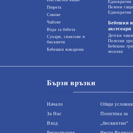
Еднократни
Пелени гащ
Пюрета
Еднократни
Сокове
Чайове
Бебешки и
аксесоари
Вода за бебета
Детски чаши
Сухари, снаксове и
Полезни уре
бисквити
Бебешки гри
Бебешки макарони
чесалки
Бързи връзки
Начало
Общи условия
За Нас
Политика за
Вход
„бисквитки“
Регистрация
Чести Въпрос