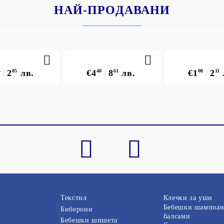
НАЙ-ПРОДАВАНИ
5
2
05
лв.
€4
40
8
61
лв.
€1
08
2
11
Текстил
Клечки за уши
Бебешки шампоан
Биберони
балсами
Бебешки шишета