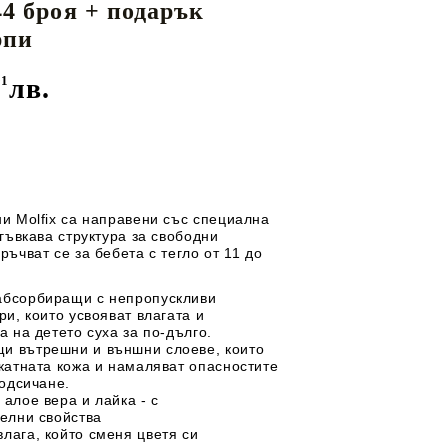
 44 броя + подарък
Перилни препарати
майки
рпи
ЕДИ ЗА
ДЕТСКИ ГЪРНЕТА
Омекотители
Препарати за съдове
91
лв.
И
ТЕКСТИЛ
ДЕТСКИ МЮСЛИТА
и Molfix са направени със специална
гъвкава структура за свободни
ъчват се за бебета с тегло от 11 до
 абсорбиращи с непропускливи
и, които усвояват влагата и
 на детето суха за по-дълго.
щи вътрешни и външни слоеве, които
катната кожа и намаляват опасностите
подсичане.
 алое вера и лайка - с
елни свойства
влага, който сменя цветя си