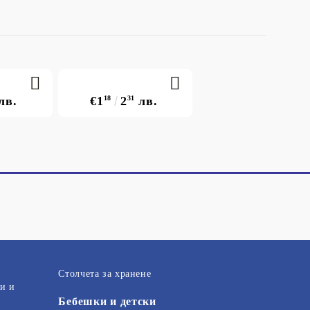
лв.
€1
18
2
31
лв.
Столчета за хранене
и и
Бебешки и детски