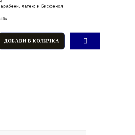
и
парабени, латекс и Бисфенол
lfix