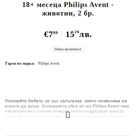
18+ месеца Philips Avent -
животни, 2 бр.
€7
15
26
лв.
80
Няма наличност
Търси по марка:
Philips Avent
Успокойте бебето си със залъгалка, която позволява на
кожата да диша. Колекцията ultra air на Philips Avent има
изключително големи отвори, които поддържат кожата
суха. Лекият предпазител е проектиран за максимален
въздушен поток. Налична е в различни цветове и
дизайни.