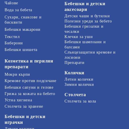
Чайове
Бебешки и детски
аксесоари
Вода за бебета
Детски чаши и бутилки
Сухари, снаксове и
Полезни уреди за бебето
бисквити
Бебешки гризалки и
Бебешки макарони
чесалки
Текстил
Клечки за уши
Бебешки шампоани и
Биберони
балсами
Бебешки шишета
Слънцезащитни кремове и
лосиони
Козметика и перилни
Препарати
препарати
Колички
Мокри кърпи
Летни колички
Кремове против подсичане
Зимни колички
Бебешки сапуни и гелове
Грижа за кожата на бебето
Столчета
Устна хигиена
Столчета за кола
Столчета за хранене
Бебешки и детски
играчки
Детски играчки