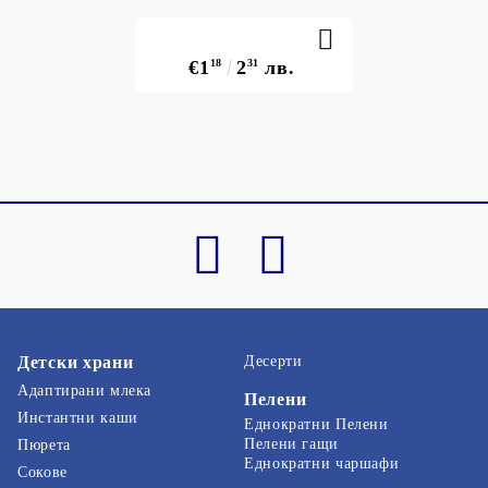
€1
18
2
31
лв.
Детски храни
Десерти
Адаптирани млека
Пелени
Инстантни каши
Еднократни Пелени
Пелени гащи
Пюрета
Еднократни чаршафи
Сокове