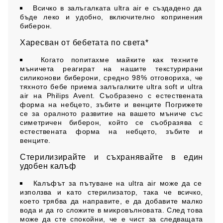
Всичко в залъгалката ultra air е създадено да
бъде леко и удобно, включително копринения
биберон.
Харесван от бебетата по света*
Когато попитахме майките как техните
мъничета реагират на нашите текстурирани
силиконови биберони, средно 98% отговориха, че
тяхното бебе приема залъгалките ultra soft и ultra
air на Philips Avent. Съобразено с естествената
форма на небцето, зъбите и венците Погрижете
се за оралното развитие на вашето мъниче със
симетричен биберон, който се съобразява с
естествената форма на небцето, зъбите и
венците.
Стерилизирайте и съхранявайте в един
удобен калъф
Калъфът за пътуване на ultra air може да се
използва и като стерилизатор, така че всичко,
което трябва да направите, е да добавите малко
вода и да го сложите в микровълновата. След това
може да сте спокойни, че е чист за следващата